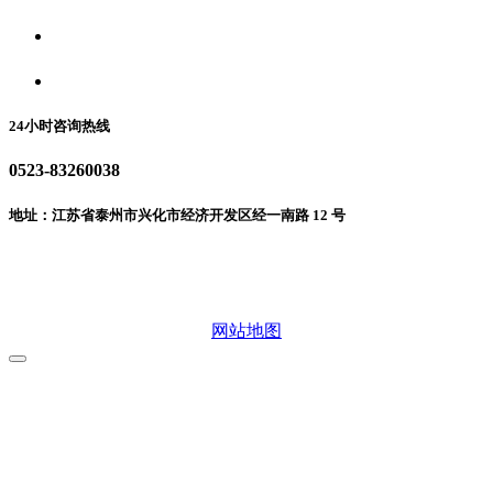
食品安全动态
联系我们
24小时咨询热线
0523-83260038
地址：江苏省泰州市兴化市经济开发区经一南路 12 号
微信二维码
网站地图