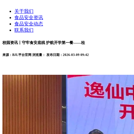
关于我们
食品安全资讯
食品安全动态
联系我们
校园资讯丨守牢食安底线 护航开学第一餐——桂
来源：BJL平台官网
浏览量：
发布日期：2026-03-09 09:42