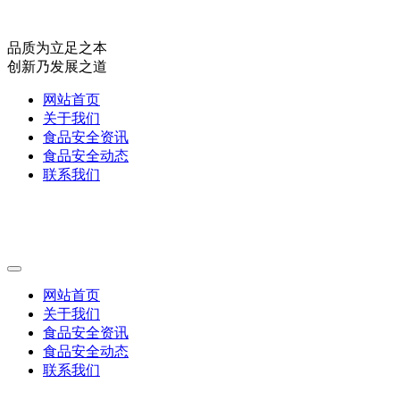
品质为立足之本
创新乃发展之道
网站首页
关于我们
食品安全资讯
食品安全动态
联系我们
网站首页
关于我们
食品安全资讯
食品安全动态
联系我们