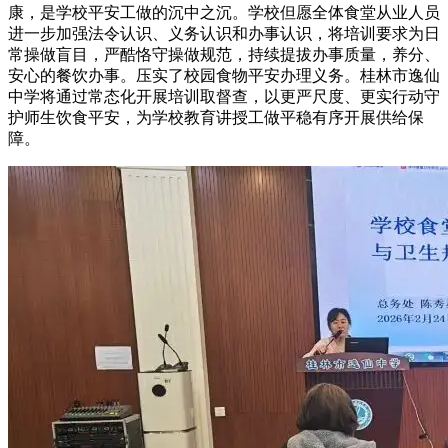
康，是学校平安工做的沉中之沉。学校但愿全体食堂从业人员
进一步加强法令认识、义务认识和办事认识，将培训要求为日
常操做盲目，严酷恪守操做规范，持续提拔办事质量，养分、
安心的餐饮办事。压实了校园食物平安办理义务。桂林市逸仙
中学将通过常态化开展培训取督查，以更严尺度、更实行动守
护师生饮食平安，为学校教育讲授工做平稳有序开展供给保
障。