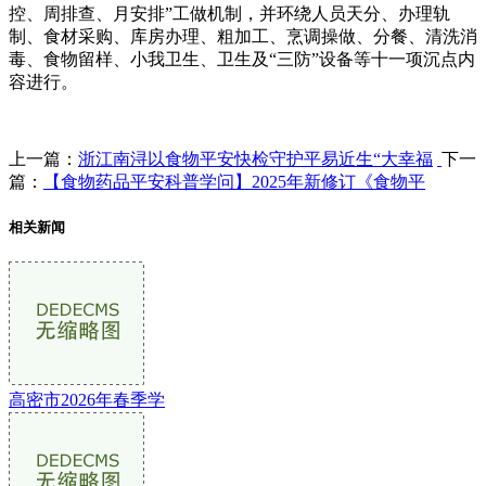
控、周排查、月安排”工做机制，并环绕人员天分、办理轨
制、食材采购、库房办理、粗加工、烹调操做、分餐、清洗消
毒、食物留样、小我卫生、卫生及“三防”设备等十一项沉点内
容进行。
上一篇：
浙江南浔以食物平安快检守护平易近生“大幸福
下一
篇：
【食物药品平安科普学问】2025年新修订《食物平
相关新闻
高密市2026年春季学