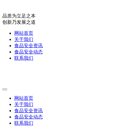
品质为立足之本
创新乃发展之道
网站首页
关于我们
食品安全资讯
食品安全动态
联系我们
网站首页
关于我们
食品安全资讯
食品安全动态
联系我们