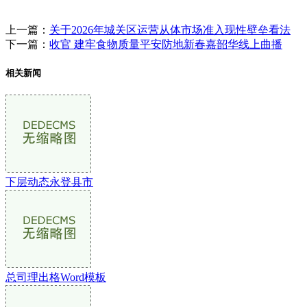
上一篇：
关于2026年城关区运营从体市场准入现性壁垒看法
下一篇：
收官 建牢食物质量平安防地新春嘉韶华线上曲播
相关新闻
下层动态永登县市
总司理出格Word模板