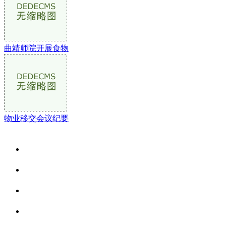
曲靖师院开展食物
物业移交会议纪要
关于我们
食品安全资讯
食品安全动态
联系我们