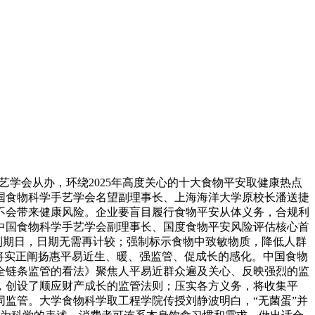
手艺学会从办，环绕2025年高度关心的十大食物平安取健康热点
国食物科学手艺学会名望副理事长、上海海洋大学原校长潘送捷
不会带来健康风险。企业要盲目履行食物平安从体义务，合规利
中国食物科学手艺学会副理事长、国度食物平安风险评估核心首
到期日，日期无需再计较；强制标示食物中致敏物质，降低人群
标签将实正阐扬惠平易近生、暖、强监管、促成长的感化。中国食物
全链条监管的看法》聚焦人平易近群众遍及关心、反映强烈的监
，创设了顺应财产成长的监管法则；压实各方义务，将收集平
监管。大学食物科学取工程学院传授刘静波明白，“无菌蛋”并