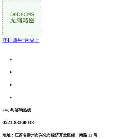
守护师生“舌尖上
关于我们
食品安全资讯
食品安全动态
联系我们
24小时咨询热线
0523-83260038
地址：江苏省泰州市兴化市经济开发区经一南路 12 号