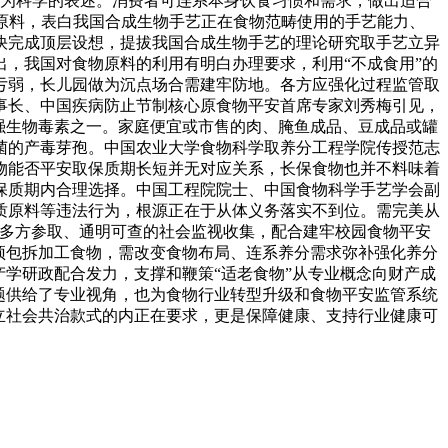
是更为科学的表述。消费者可连系本身饮食习惯和需求，做出适合
原料，表白我国合成生物手艺正在食物范畴使用的手艺能力、
快完成顶层设想，提拔我国合成生物手艺的理论研究取手艺立异
，我国对食物原料的利用有明白办理要求，利用“不成食用”的
亏弱，长儿园做为沉点场合需建牢防地。各方应强化过程监管取
事长、中国疾病防止节制核心原食物平安首席专家刘秀梅引见，
强生物毒素之一。家庭便宜或市售的肉、腌鱼成品、豆成品或罐
菌的产毒芽孢。中国农业大学食物科学取养分工程学院传授范志
物能否平安取保质期长短并无对应关系，长保食物也并不料味着
保质期内合理选择。中国工程院院士、中国食物科学手艺学会副
质原料等违法行为，根源正在于从体义务落实不到位。需完美从
立多方参取、通明可查的社会监视收集，配合建牢校园食物平安
预包拆加工食物，需改变食物布局、连系养分需求弥补强化养分
学研政配合发力，支撑和鞭策“适老食物”从专业概念向财产成
题供给了专业视角，也为食物行业转型升级和食物平安监管系统
立社会共治款式的内正在要求，更是保障健康、支持行业健康可