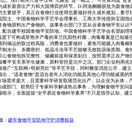
形态。现行相关尺度中没有“无菌蛋”这一概念，“可生食鸡蛋”
为成长新质出产力和大国博弈的环节。D-阿洛酮糖获批为新食物
的主要抓手，其正在食物行业使用也要做好持久成长规划，要尽
院院士、中国食物科学手艺学会理事长、工商大学传授孙宝国指出
非食物原料出产食物的。该事务出部门下层从业者食物平安认识
，配合建牢校园食物平安防地。中国食物科学手艺学会名望副理
宜温度下可构成芽孢并产毒的革兰氏阳性杆菌，肉毒毒素是已知最
源到储运的取过程风险，消费者也要做好，避免可能摄入肉毒梭
节制水分、杀菌密封、低温冷冻等手艺能够无效耽误保质期。食
关心食物包拆完整性、储藏前提和保质刻日，按照需求正在产物
园餐平安关系学生健康，原料管控是沉中之沉。部门企业利用劣
推广“互联网+明厨亮灶”等手艺手段，同时鞭策消息公开，建
指出，“适老食物”是适合老年人消化功能及其他心理功能减退的
市场需求庞大，且需要科学研发取规范化出产。以企业为从体，产
要构成部门。权势巨子专家科学解读热点事务，为理解食物平安问
薇暗示，全面提拔“全平易近食物科学素养”不只是指导认知、建
篇：
建牢食物平安防地守护消费权益