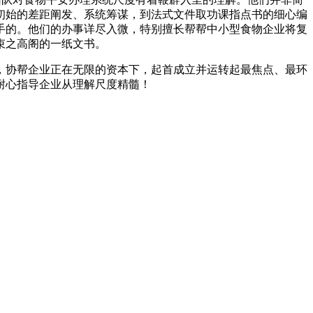
初始的差距阐发、系统筹谋，到法式文件取功课指点书的细心编
手的。他们的办事详尽入微，特别擅长帮帮中小型食物企业将复
束之高阁的一纸文书。
协帮企业正在无限的资本下，起首成立并运转起最焦点、最环
耐心指导企业从理解尺度精髓！