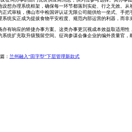
地设想办理系统框架，确保每一环节都落到实处、行之无效。从
的正式审核，佛山市中检国评认证无限公司能供给一坐式、手把
理系统实正成为提拔食物平安程度、规范内部运营的利器，而非
亦有响应的矫捷办事方案。这类办事更沉视成本效益取适用性，
的系统扩充取升级预留空间。征询参谋会像企业的编外质量官，
篇：
兰州融入“田字型”下层管理新款式