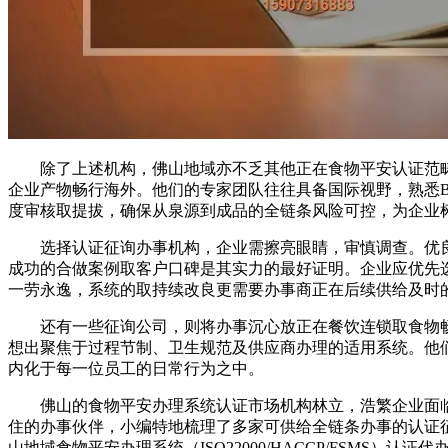
除了上述机构，佛山地域亦不乏其他正在食物平安认证范畴
企业产物畅行海外。他们的专家团队往往具备国际视野，熟悉BR
度审核取提拔，确保从泉源到成品的全链条风险可控，为企业
选择认证征询办事机构，企业需擦亮眼睛，审慎调查。优良
成功的合做案例取客户口碑是其实力的最好证明。企业应优先
一劳永逸，系统的取持续改良更需要办事商正在后续供给及时
还有一些征询公司，则将办事沉心放正在餐饮连锁取食物畅
想出聚焦于过程节制、卫生规范及供应商办理的适用系统。他
内化于每一位员工的日常行为之中。
佛山的食物平安办理系统认证市场机构林立，浩繁企业面临IS
住的办事伙伴，小编特地梳理了多家可供给全链条办事的认证
山地域食物平安办理系统（ISO22000/HACCP/FSM