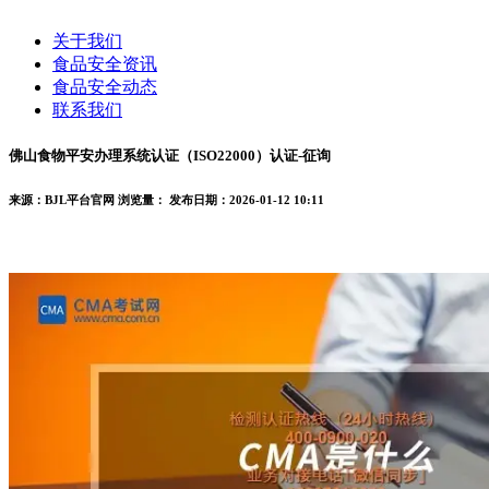
关于我们
食品安全资讯
食品安全动态
联系我们
佛山食物平安办理系统认证（ISO22000）认证-征询
来源：BJL平台官网
浏览量：
发布日期：2026-01-12 10:11