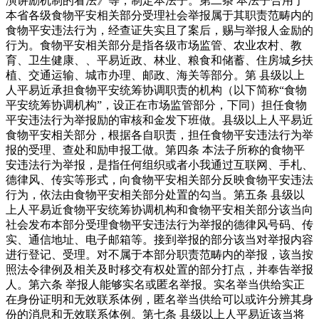
演讲励机制的看法》等，制定本法子。第二条 本法子合用于
本省各级食物平安相关部分受理社会举报属于其职责范畴内的
食物平安违法行为，经查证失实且了案后，赐与举报人金励的
行为。食物平安相关部分是指各级市场监管、农业农村、教
育、卫生健康、、平易近政、林业、粮食和储蓄、住房城乡扶
植、交通运输、城市办理、邮政、海关等部分。第 县级以上
人平易近承担食物平安统筹协调职责的机构（以下简称“食物
平安统筹协调机构”，设正在市场监管部分，下同）担任食物
平安违法行为举报励的审核和金发下班做。县级以上人平易近
食物平安相关部分，根据各自职责，担任食物平安违法行为举
报的受理、查处和励申报工做。第四条 本法子所称的食物平
安违法行为举报，是指任何组织或者小我通过互联网、手札、
德律风、传实等形式，向食物平安相关部分反映食物平安违法
行为，依法由食物平安相关部分处置的勾当。第五条 县级以
上人平易近食物平安统筹协调机构和食物平安相关部分该当向
社会发布本部分受理食物平安违法行为举报的德律风号码、传
实、通信地址、电子邮箱等。接到举报的部分该当对举报内容
进行登记、受理。对不属于本部分职责范畴内的举报，该当按
照法令律例及相关及时移交有权处置的部分打点，并奉告举报
人。第六条 举报人能够实名或匿名举报。实名举当供给实正
在身份证明和无效联系体例，匿名举当供给可以或许分辨其身
份的消息和无效联系体例。第七条 县级以上人平易近该当将