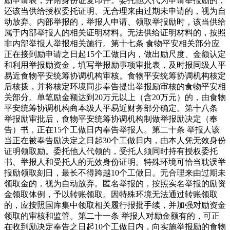
励申请表，并附身份证复印件。委托他人代为申请举报励的，
还该当供给授权委托证明、无合理来由过期未申请的，视为自
动放弃。内部举报的，举报人申请、领取举报励时，该当供给
属于内部举报人的相关证明材料。无法供给证明材料的，按照
非内部举报人举报相关施行。第十七条 食物平安相关部分应
正在接到励申请之日起15个工做日内，做出励尺度、金额认定
和利用举报励资金，填写举报励事项审批表，及时报同级人平
易近食物平安统筹协调机构审核。食物平安统筹协调机构核定
后核拨，并将核定环境同步奉告提出举报励审核的食物平安相
关部分。单笔励金额达到20万元以上（含20万元）的，由食物
平安统筹协调机构商本级人平易近财务部分确定。第十八条
举报励审批后，食物平安统筹协调机构制做举报励决定（奉
告）书，正在15个工做日内奉告举报人。第二十条 举报人该
当正在被奉告励决定之日起30个工做日内，由本人凭无效身份
证明领取励。委托他人代领的，受托人须同时持有授权委托
书、举报人和受托人的无效身份证明。特殊环境可恰当耽误举
报励领取刻日，最长不得跨越10个工做日。无合理来由过期未
领取金的，视为自动放弃。匿名举报的，按照实名举报的励资
金领取体例，予以转账领取。因特殊环境无法通过转账领取
的，应按照国库集中领取相关履行报批手续，并加强对励资金
领取的审核和监管。第二十一条 举报人对励金额有的，可正
在收到励决定奉告之日起10个工做日内，向实施举报励的食物