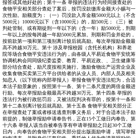
报答或其他好处的；第十一条 举报的违法行为经间接查处的
食物平安相关部分查处了案后，按罚没款缴库金额大小赐与一
次性励。励额度为：（一）罚没款入库金额5000元以上（不含
5000元）10000元以下（含10000元）的，励500元；（三）被
判处管制、或有期徒刑一年以下的（含一年）励5000元，刑期
一年以上的按每跨越一年励5000元累加。刑期和罚金并处的，
按前款第一项和第三项别离计较后就高励。每次举报励金额最
高不跨越30万元。第十 涉及举报校园（含托长机构）和养老
院等场合食物平安违法行为的，由各级人平易近食物平安统筹
协调机构会同同级纪委监委、教育、平易近政、、卫生健康等
部分结合查处，励尺度按相关施行。激励食物出产运营企业及
收集食物买卖第三方平台供给者的从业人员、内部人员及相关
知恋人（以下统称内部举报人）举报食物平安违法犯为，合适
本法子励景象的，按照第十一条、第十二条尺度的两倍金额进
行励。每次举报励金额最高不跨越30万元。第十四条 举报的
违法行为被行政惩罚后，又被法院判决有罪的，按第十一条和
第十二条别离计较后就高励。第十五条 食物平安相关部分正
在举报查处了案或者移送逃查刑事义务后，对于合适本法子励
前提的，制做举报励申请奉告书，正在15个工做日内奉告。第
十六条 举报人该当自被奉告享有申请举报励之日起30个工做
日内，向奉告的食物平安相关部分提出版面励申请，填写举报