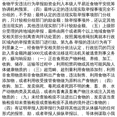
食物平安违法行为举报励资金列入本级人平易近食物平安统筹
协调机构预算。（四）最终认定的违法现实取举报事项完全不
分歧的，不予励；最终认定的违法现实取举报事项部门分歧
的，只计较相分歧部门的励金额；除举报事项外，还认定其他
违法现实的，其他违法现实部门不计较励金额。（五）上级部
分受理的跨地域的举报，最终由两个或者两个以上地域食物平
安相关部分别离查询拜访处置的，按照属地准绳别离就本行政
区域内的举报查实部门进行励。第九条 举报的违法行为有下
列景象之一，经食物平安相关部分依法认定，行政惩罚的罚没
款入库金额跨越5000元或者依法移送司法机关被逃查刑事义务
的，赐与响应励：（一）正在食用农产物种植、养殖、加工、
收购、储存、运输等过程中，利用犯禁药物或其他可能风险人
体健康物质的；（三）超范畴、超剂量利用食物添加剂，利用
非食用物质和非食物原料出产食物，违法制售、利用食物不法
添加物，或者利用收受接管食物做为原料出产食物的；（四）
收购、加工、发卖病死、毒死或者死因不明的禽、畜、兽、水
产动物肉类及其成品，或者向畜禽及畜禽产物注水或注入其他
物质的；（九）未经查验检疫不法进出口食物的，发卖该当查
验检疫却未查验检疫或查验检疫不及格的境外进口食物的；
（四）有证明举报人因举报行为获得其他运营从体赐与的任何
形式的报答、励，或者举报人操纵举报以、、等体例谋取小我