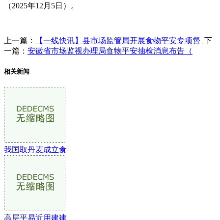
（2025年12月5日）。
上一篇：
【一线快讯】县市场监管局开展食物平安专项督
下
一篇：
安徽省市场监视办理局食物平安抽检消息布告（
相关新闻
我国取丹麦成立食
高层平易近用建建