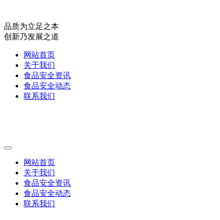
品质为立足之本
创新乃发展之道
网站首页
关于我们
食品安全资讯
食品安全动态
联系我们
网站首页
关于我们
食品安全资讯
食品安全动态
联系我们