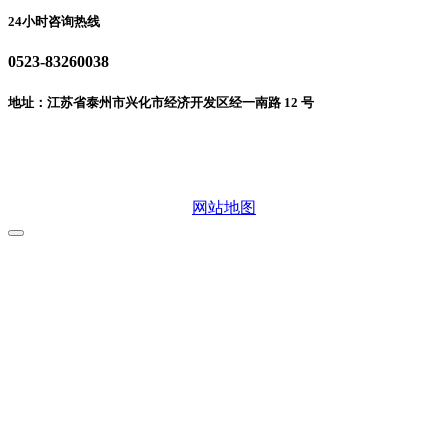
24小时咨询热线
0523-83260038
地址：江苏省泰州市兴化市经济开发区经一南路 12 号
微信二维码
网站地图