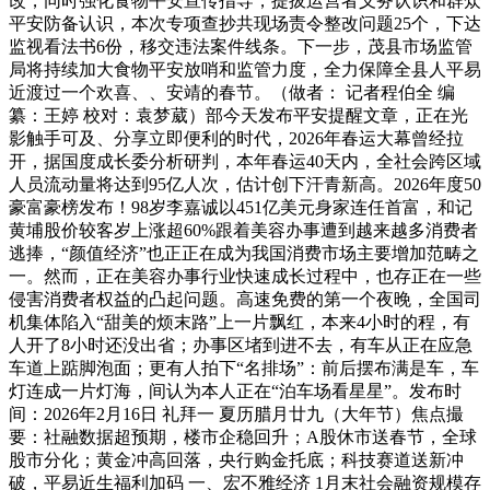
改，同时强化食物平安宣传指导，提拔运营者义务认识和群众
平安防备认识，本次专项查抄共现场责令整改问题25个，下达
监视看法书6份，移交违法案件线条。下一步，茂县市场监管
局将持续加大食物平安放哨和监管力度，全力保障全县人平易
近渡过一个欢喜、、安靖的春节。（做者： 记者程伯全 编
纂：王婷 校对：袁梦葳）部今天发布平安提醒文章，正在光
影触手可及、分享立即便利的时代，2026年春运大幕曾经拉
开，据国度成长委分析研判，本年春运40天内，全社会跨区域
人员流动量将达到95亿人次，估计创下汗青新高。2026年度50
豪富豪榜发布！98岁李嘉诚以451亿美元身家连任首富，和记
黄埔股价较客岁上涨超60%跟着美容办事遭到越来越多消费者
逃捧，“颜值经济”也正正在成为我国消费市场主要增加范畴之
一。然而，正在美容办事行业快速成长过程中，也存正在一些
侵害消费者权益的凸起问题。高速免费的第一个夜晚，全国司
机集体陷入“甜美的烦末路”上一片飘红，本来4小时的程，有
人开了8小时还没出省；办事区堵到进不去，有车从正在应急
车道上踮脚泡面；更有人拍下“名排场”：前后摆布满是车，车
灯连成一片灯海，间认为本人正在“泊车场看星星”。发布时
间：2026年2月16日 礼拜一 夏历腊月廿九（大年节）焦点撮
要：社融数据超预期，楼市企稳回升；A股休市送春节，全球
股市分化；黄金冲高回落，央行购金托底；科技赛道送新冲
破，平易近生福利加码 一、宏不雅经济 1月末社会融资规模存