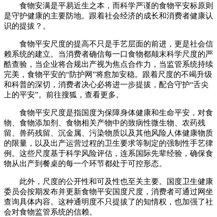
食物安满是平易近生之本，而科学严谨的食物平安标原则
是守护健康的主要防地。跟着社会经济的成长和消费者健康认
识的提拔？。
食物平安尺度的提高不只是手艺层面的前进，更是社会信
赖系统的建立。当消费者确信每一口食物都颠末科学尺度的严
酷查验，当企业将合规出产视为焦点合作力，当监管系统持续
完美，食物平安的“防护网”将愈加安稳。跟着尺度的不竭升级
和科普的深切，消费者决心必将进一步提拔，配合守护“舌尖
上的平安”。前往搜狐，查看更多。
食物平安尺度是指国度为保障身体健康和生命平安，对食
物、食物添加剂、食物相关产物中的致病性微生物、农药残
留、兽药残留、沉金属、污染物质以及其他风险人体健康物质
的限量，以及出产运营过程的卫生要求等制定的强制性手艺律
例。这些尺度基于科学风险评估，连系国际先辈经验，确保食
物从出产到餐桌的每一个环节都处于可控形态。
此外，尺度的公开性和可及性也至关主要。国度卫生健康
委员会按期发布并更新食物平安国度尺度，消费者可通过网坐
查询具体内容。这种通明度不只提拔了的知情权，也加强了社
会对食物监管系统的信赖。