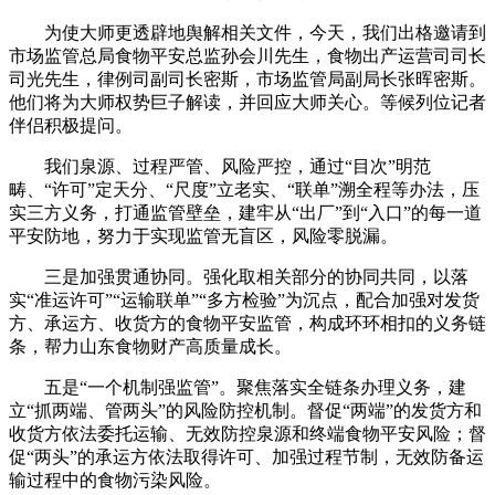
为使大师更透辟地舆解相关文件，今天，我们出格邀请到
市场监管总局食物平安总监孙会川先生，食物出产运营司司长
司光先生，律例司副司长密斯，市场监管局副局长张晖密斯。
他们将为大师权势巨子解读，并回应大师关心。等候列位记者
伴侣积极提问。
我们泉源、过程严管、风险严控，通过“目次”明范
畴、“许可”定天分、“尺度”立老实、“联单”溯全程等办法，压
实三方义务，打通监管壁垒，建牢从“出厂”到“入口”的每一道
平安防地，努力于实现监管无盲区，风险零脱漏。
三是加强贯通协同。强化取相关部分的协同共同，以落
实“准运许可”“运输联单”“多方检验”为沉点，配合加强对发货
方、承运方、收货方的食物平安监管，构成环环相扣的义务链
条，帮力山东食物财产高质量成长。
五是“一个机制强监管”。聚焦落实全链条办理义务，建
立“抓两端、管两头”的风险防控机制。督促“两端”的发货方和
收货方依法委托运输、无效防控泉源和终端食物平安风险；督
促“两头”的承运方依法取得许可、加强过程节制，无效防备运
输过程中的食物污染风险。