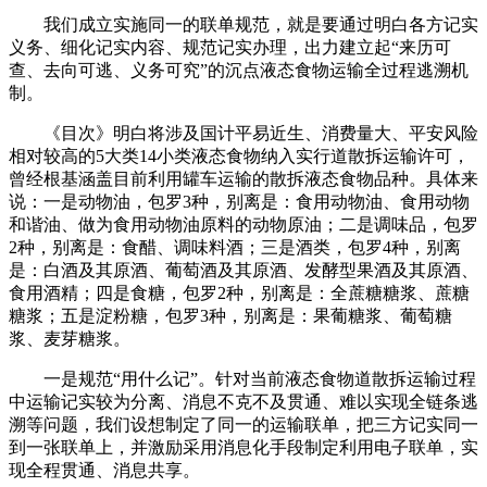
我们成立实施同一的联单规范，就是要通过明白各方记实
义务、细化记实内容、规范记实办理，出力建立起“来历可
查、去向可逃、义务可究”的沉点液态食物运输全过程逃溯机
制。
《目次》明白将涉及国计平易近生、消费量大、平安风险
相对较高的5大类14小类液态食物纳入实行道散拆运输许可，
曾经根基涵盖目前利用罐车运输的散拆液态食物品种。具体来
说：一是动物油，包罗3种，别离是：食用动物油、食用动物
和谐油、做为食用动物油原料的动物原油；二是调味品，包罗
2种，别离是：食醋、调味料酒；三是酒类，包罗4种，别离
是：白酒及其原酒、葡萄酒及其原酒、发酵型果酒及其原酒、
食用酒精；四是食糖，包罗2种，别离是：全蔗糖糖浆、蔗糖
糖浆；五是淀粉糖，包罗3种，别离是：果葡糖浆、葡萄糖
浆、麦芽糖浆。
一是规范“用什么记”。针对当前液态食物道散拆运输过程
中运输记实较为分离、消息不克不及贯通、难以实现全链条逃
溯等问题，我们设想制定了同一的运输联单，把三方记实同一
到一张联单上，并激励采用消息化手段制定利用电子联单，实
现全程贯通、消息共享。