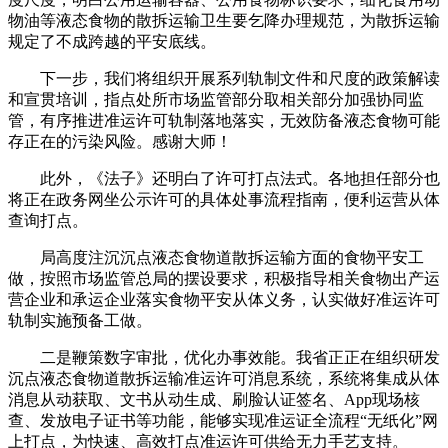
物油等液态食物的散拆运输卫生要乞降办理规范，为散拆运输
规定了不成跨越的平安底线。
下一步，我们将组织开展系列轨制文件和尺度的政策解读
和宣贯培训，指点处所市场监管部分取相关部分加强协同监
管，有序推进准运许可轨制落地落实，无效防备液态食物可能
存正在的污染风险。感谢大师！
此外，《法子》还明白了许可打点法式。各地担任部分也
将正在政务网坐公示许可的具体处事流程指南，便利运营从体
查询打点。
局高度注沉沉点液态食物道散拆运输方面的食物平安工
做，按照市场监管总局的摆设要求，积极指导相关食物出产运
营企业和承运企业落实食物平安从体义务，认实做好准运许可
轨制实施预备工做。
二是鞭策数字审批，优化办事效能。我省正正在组织研发
沉点液态食物道散拆运输准运许可消息系统，系统将集成从体
消息从动获取、文书从动生成、刷脸认证签名、App现场核
查、发放电子证书等功能，能够实现准运证全流程“无纸化”网
上打点，为快速、高效打点准运许可供给无力手艺支持。