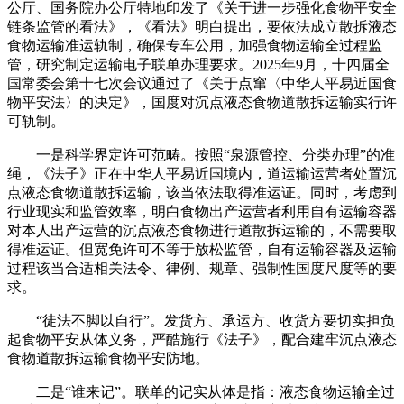
公厅、国务院办公厅特地印发了《关于进一步强化食物平安全
链条监管的看法》，《看法》明白提出，要依法成立散拆液态
食物运输准运轨制，确保专车公用，加强食物运输全过程监
管，研究制定运输电子联单办理要求。2025年9月，十四届全
国常委会第十七次会议通过了《关于点窜〈中华人平易近国食
物平安法〉的决定》，国度对沉点液态食物道散拆运输实行许
可轨制。
一是科学界定许可范畴。按照“泉源管控、分类办理”的准
绳，《法子》正在中华人平易近国境内，道运输运营者处置沉
点液态食物道散拆运输，该当依法取得准运证。同时，考虑到
行业现实和监管效率，明白食物出产运营者利用自有运输容器
对本人出产运营的沉点液态食物进行道散拆运输的，不需要取
得准运证。但宽免许可不等于放松监管，自有运输容器及运输
过程该当合适相关法令、律例、规章、强制性国度尺度等的要
求。
“徒法不脚以自行”。发货方、承运方、收货方要切实担负
起食物平安从体义务，严酷施行《法子》，配合建牢沉点液态
食物道散拆运输食物平安防地。
二是“谁来记”。联单的记实从体是指：液态食物运输全过