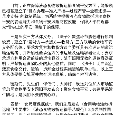
目前，正在保障液态食物散拆运输食物平安方面，能够说
已根基建立了“目次办理—准入严控—过程严管—全程逃溯—
尺度支持”的轨制系统，为系统性提拔液态食物散拆运输食物
平安的管理能力和食物平安风险防控效能，保障人平易近群
众“舌尖上的平安”供给了的保障。
三是压实三方从体义务。《法子》聚焦环节脚色进行轨制
设想，建立了“发货方—承运方—收货方”三方联动的食物平安
义务配合体，要求发货方和收货方该当委托具有准运证的道运
输运营者，并严酷检验承运方的准运证及运输容器证明；要求
承运方利用合适前提的运输容器，随车照顾无效的运输容器证
明，严禁拆运食物以外的其他物质。同时，《法子》明白沉点
液态食物交付、运输、拆卸全过程实施运输联单办理。以上三
方从体要据实填写并留存运输联单，确保全程可逃溯。
密斯们、先生们，伴侣们，大师好！欢送列位加入市场监
管总局食物平安专题旧事发布会！聚焦食物平安，共建平易近
生防地，是我们不变的初心取。
四是“一套尺度保底线”。我们先后发布《食用动物油散拆
运输卫生要求》《液态食物散拆运输手艺规范》2项强制性国
度尺度，明白公用运输容器、公用食物标识要求，细化食用动