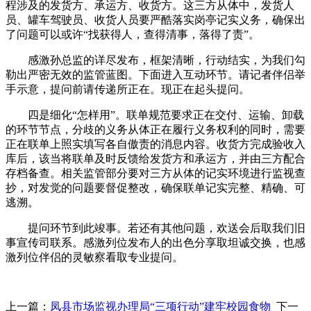
程涉及的发货方、承运方、收货方。这三方从体中，发货人
员、罐车驾驶员、收货人员要严酷落实岗亭记实义务，确保出
了问题可以或许“找获得人，查得清事，落得了责”。
感激孙总监的详尽发布，框架清晰，行动结实，为我们勾
勒出严密无效的监管蓝图。下面进入互动环节。请记者伴侣举
手示意，提问前请传递所正在。现正在起头提问。
四是细化“怎样用”。联单规范要求正在交付、运输、卸载
的环节节点，分歧的义务从体正在履行义务权利的同时，需要
正在联单上照实填写各自傲责的消息内容。收货方完成验收入
库后，该当将联单及时反馈给发货方和承运方，并由三方配合
存档备查。相关监管部分要对三方从体的记实环境进行监视查
抄，对发觉的问题要督促整改，确保联单记实完整、精确、可
逃溯。
提问环节到此竣事。若还有其他问题，欢送会后取我们旧
事宣传司联系。感激列位发布人的出色分享取坦诚交换，也感
激列位伴侣的灵敏察看取专业提问。
上一篇：
凤县市场监视办理局“三项行动”建牢校园食物
下一