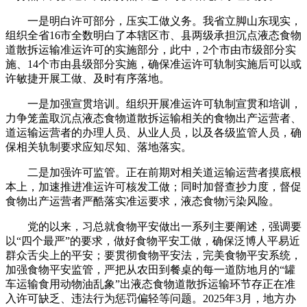
一是明白许可部分，压实工做义务。我省立脚山东现实，
组织全省16市全数明白了本辖区市、县两级承担沉点液态食物
道散拆运输准运许可的实施部分，此中，2个市由市级部分实
施、14个市由县级部分实施，确保准运许可轨制实施后可以或
许敏捷开展工做、及时有序落地。
一是加强宣贯培训。组织开展准运许可轨制宣贯和培训，
力争笼盖取沉点液态食物道散拆运输相关的食物出产运营者、
道运输运营者的办理人员、从业人员，以及各级监管人员，确
保相关轨制要求应知尽知、落地落实。
二是加强许可监管。正在前期对相关道运输运营者摸底根
本上，加速推进准运许可核发工做；同时加督查抄力度，督促
食物出产运营者严酷落实准运要求，液态食物污染风险。
党的以来，习总就食物平安做出一系列主要阐述，强调要
以“四个最严”的要求，做好食物平安工做，确保泛博人平易近
群众舌尖上的平安；要贯彻食物平安法，完美食物平安系统，
加强食物平安监管，严把从农田到餐桌的每一道防地月的“罐
车运输食用动物油乱象”出液态食物道散拆运输环节存正在准
入许可缺乏、违法行为惩罚偏轻等问题。2025年3月，地方办