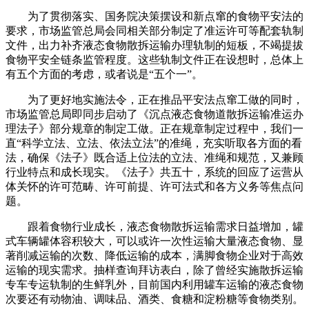
为了贯彻落实、国务院决策摆设和新点窜的食物平安法的
要求，市场监管总局会同相关部分制定了准运许可等配套轨制
文件，出力补齐液态食物散拆运输办理轨制的短板，不竭提拔
食物平安全链条监管程度。这些轨制文件正在设想时，总体上
有五个方面的考虑，或者说是“五个一”。
为了更好地实施法令，正在推品平安法点窜工做的同时，
市场监管总局即同步启动了《沉点液态食物道散拆运输准运办
理法子》部分规章的制定工做。正在规章制定过程中，我们一
直“科学立法、立法、依法立法”的准绳，充实听取各方面的看
法，确保《法子》既合适上位法的立法、准绳和规范，又兼顾
行业特点和成长现实。《法子》共五十，系统的回应了运营从
体关怀的许可范畴、许可前提、许可法式和各方义务等焦点问
题。
跟着食物行业成长，液态食物散拆运输需求日益增加，罐
式车辆罐体容积较大，可以或许一次性运输大量液态食物、显
著削减运输的次数、降低运输的成本，满脚食物企业对于高效
运输的现实需求。抽样查询拜访表白，除了曾经实施散拆运输
专车专运轨制的生鲜乳外，目前国内利用罐车运输的液态食物
次要还有动物油、调味品、酒类、食糖和淀粉糖等食物类别。