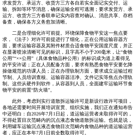
求发货方、承运方、收货方三方各自若实全面记实交付、运
输、拆卸等环节消息，确保运输全程可逃溯；要求发货方、承
运方、收货方三方春联单记实内容查对确认、消息共享、存档
备查，确保各方义务愈加清晰。
二是合理细化许可前提。环绕保障食物平安这一焦点要
求，《法子》对许可前提进行了细化，正在公用运输容器方
面，要求运输容器及其附件材质合适食物平安国度尺度，并正
在显著喷涂清晰可见的标识，且字高不小于200毫米，让“食物
公用”“××公用”（具体食物品种公用）的标识成为道上看得见
的平安许诺；正在人员配备方面，要求有熟悉食物平安要乞降
操做规范的功课人员；正在办理轨制方面，要求成立运输过程
节制、人员培训查核、运输容器洁净、文件记实等焦点办理轨
制。这些从硬件到软件，从容器到人员，全面建牢运输环节食
物平安的前置“防火墙”。
此外，考虑到实行道散拆运输许可是新设行政许可项目，
各地还需要时间开展培训宣贯、组织实施，我们正在通知布告
中还明白：自2026年7月1日起，道运输运营者未取得许可的，
不得处置目次范畴内的沉点液态食物道散拆运输。也就是说，
利用罐车运输沉点液态食物目次范畴内食物品种的道运输运营
者，应正在本年7月1日前全数取得许可。