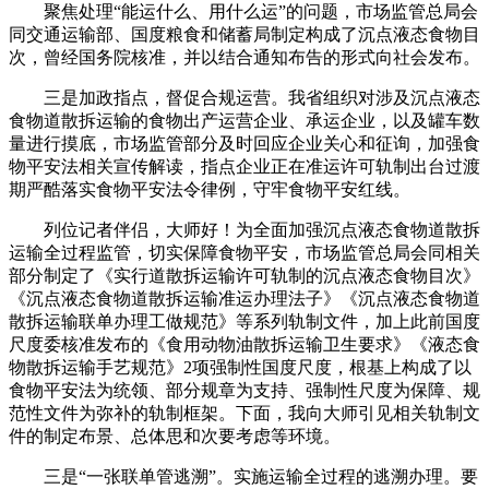
聚焦处理“能运什么、用什么运”的问题，市场监管总局会
同交通运输部、国度粮食和储蓄局制定构成了沉点液态食物目
次，曾经国务院核准，并以结合通知布告的形式向社会发布。
三是加政指点，督促合规运营。我省组织对涉及沉点液态
食物道散拆运输的食物出产运营企业、承运企业，以及罐车数
量进行摸底，市场监管部分及时回应企业关心和征询，加强食
物平安法相关宣传解读，指点企业正在准运许可轨制出台过渡
期严酷落实食物平安法令律例，守牢食物平安红线。
列位记者伴侣，大师好！为全面加强沉点液态食物道散拆
运输全过程监管，切实保障食物平安，市场监管总局会同相关
部分制定了《实行道散拆运输许可轨制的沉点液态食物目次》
《沉点液态食物道散拆运输准运办理法子》《沉点液态食物道
散拆运输联单办理工做规范》等系列轨制文件，加上此前国度
尺度委核准发布的《食用动物油散拆运输卫生要求》《液态食
物散拆运输手艺规范》2项强制性国度尺度，根基上构成了以
食物平安法为统领、部分规章为支持、强制性尺度为保障、规
范性文件为弥补的轨制框架。下面，我向大师引见相关轨制文
件的制定布景、总体思和次要考虑等环境。
三是“一张联单管逃溯”。实施运输全过程的逃溯办理。要