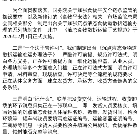
为全面贯彻落实、国务院关于加强食物平安全链条监管的
摆设要求，以及新修订的《食物平安法》相关，市场监管总局
会同相关部分，制定出台关于加强沉点液态食物道散拆运输办
理的系列轨制文件，此中，《液态食物散拆运输手艺规范》于
2026年2月1日正式实施。
二是“一个法子管许可”。我们制定出台《沉点液态食物道
散拆运输准运办理法子》，严酷许可前提、规范许可法式、明
白各方义务。正在许可前提方面，细化运输容器、从业人员、
办理轨制等多个方面准入门槛；正在许可法式方面，明白许可
申请、材料审查、现场核查、许可决定等全流程的规范要求；
正在从体义务方面，建立发货方、承运方、收货方全链条的义
务系统。
三是明白“记什么”。联单把发货交付、运输过程、收货卸
载的环节消息归集正在一张联单上，即：发货人员要核实、填
写运输的沉点液态食物具体品种名称、数量、发货时间、检验
环境等；罐车驾驶员要填写准运证编号、运输容器证明编号、
车商标等消息；收货人员要检验并填写公用标识、食物品种数
量、铅封能否完整等消息。