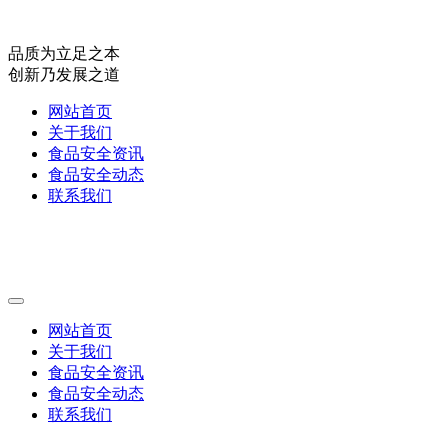
品质为立足之本
创新乃发展之道
网站首页
关于我们
食品安全资讯
食品安全动态
联系我们
网站首页
关于我们
食品安全资讯
食品安全动态
联系我们