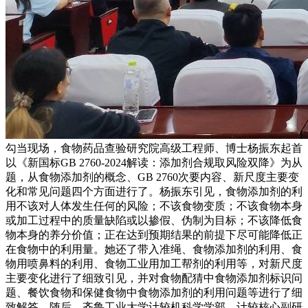
勾当现场，食物药品查验研究院高级工程师、博士杨振东起首
以《新国标GB 2760-2024解读：添加剂合规取风险双降》为从
题，从食物添加剂的概念、GB 2760次要内容、新尺度主要变
化和常见问题四个方面进行了。杨振东引见，食物添加剂的利
用不该对人体发生任何的风险；不该食物变质；不该食物本身
或加工过程中的质量缺陷或以掺假、伪制为目标；不该降低食
物本身的养分价值；正在达到预期结果的前提下尽可能降低正
在食物中的利用量。她还了带入准绳、食物添加剂的利用、食
物用喷鼻料的利用、食物工业用加工帮剂的利用等，对新尺度
主要变化进行了细致引见，并对食物配猜中食物添加剂标识问
题、餐饮食物和保健食物中食物添加剂的利用问题等进行了细
致解答。随后，齐鲁工业大学计较机科学学部、计较核心副研