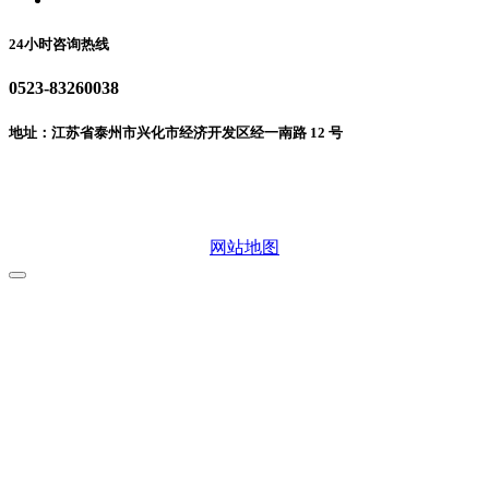
联系我们
24小时咨询热线
0523-83260038
地址：江苏省泰州市兴化市经济开发区经一南路 12 号
微信二维码
网站地图