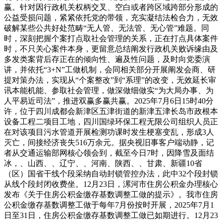
赢。针对因行政机关权柄交叉、空白或者跨区域跨部分形成的
公益受损问题，紧紧依托党的带领，充实凝结法检合力，无效
破解某些公共好处范畴“无人管、无法管、无心管”难题。同
时，深刻把握个案打点取社会管理的关系，正在打点具体案件
时，不只关心案件本身，更留意总结阐发行政机关败诉缘由及
多发类案背后存正在的倾向性、遍及性问题，及时向党委演
讲，并依托“3+N”工做机制，会同相关部分开展阐发会商、研
提对策办法，实现从“个案整改”到“系理”的改变，无效延长审
讯本能机能、参取社会管理，做深做细做实“为大局办事、为
人平易近司法”，推进双赢多赢共赢。2025年7月6日15时40分
许，位于四川成都会新津区五津街道的新津五津长岛市政根本
设备工程二项目工地，四川国绿环保工程无限公司组织人员正
在对该项目污水管道开展检测功课时发生梗塞变乱，形成3人
灭亡，间接经济丧失516万余元。据央视旧事客户端动静，记
者从交通运输部网核心领会到，截至今日7时，因降雪及面结
冰，、山西、、辽宁、、河南、陕西、、甘肃、新疆10省
（区）国省干线个段采纳自动封锁管控办法，此中32个段封锁
从线个段封闭收费坐。12月23日，漯河市住房公积金办理核心
发布《关于住房公积金缴存基数调整工做的提示》。我市住房
公积金缴存基数调整工做于每年7月份按时开展，2025年7月1
日至31日，住房公积金缴存基数调整工做已如期进行。12月23