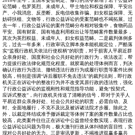
2018年至今，全国常委会制定、修订的法令新增了若干公益诉
讼范畴，包罗英烈、未成年人、甲士地位和权益保障、平安出
产、小我消息、反垄断、反电信收集诈骗、妇女权益保障、无
妨碍扶植、文物等，行政公益诉讼的受案范畴也不竭拓展。过
去一年，行政公益诉讼的案件范畴分布相对较集中，食物药品
平安、国有财富、国有地盘利用权出让等范畴案件数量最多，
其次为英烈权益、未成年人、妇女权益范畴。二是裁判体例多
元，过去一年多来，行政审讯立脚本身本能机能定位，严酷落
实“监视行政机关依法行使权柄”的职责，对于损害人平易近群
众亲身好处、国度和社会公共好处的行政行为，依法改正，帮
力提拔行政法律化规范化程度。就胶葛的处理体例而言，判决
确认行政行为违法、撤销违法行政行为或履行职责等案件比例
较高，特别是强调“诉后履职不免去违法”的裁判法则，即行政
机关正在诉讼中的整改行为并不改变其原行政的违法性，强化
了行政公益诉讼的监视刚性和规范指导功能，避免“投契式、
应诉式整改”，向行政机关传送了清晰的信号，即对于关乎人
平易近群众亲身好处、社会公共好处的职责，必需自动、及
时、全面地履行，不克不及比及被诉诸法院才步履。除此之
外，以裁定终结或准予撤诉裁定等体例了案的案件数量占比也
较高，此类案件往往正在诉讼中公益曾经全数实现，表现行政
公益诉讼以问题为导向，极大激刊行政从体纠错的盲目性，实
现对公共好处的无力。三是审讯更新，不竭推进双赢多赢共