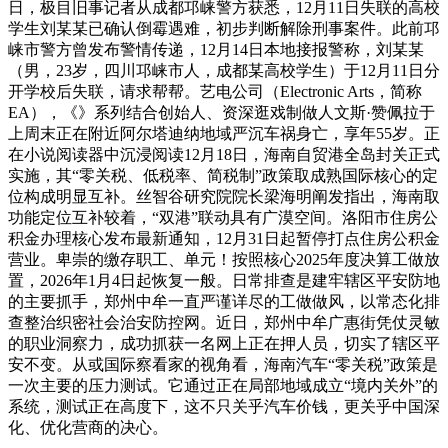
日，极目旧事记者从成都邛崃警方获悉，12月11日失联的高校
学生刘某某已确认倒霉遇难，初步判断解除刑事案件。此前邛
崃市警方曾发布警情传递，12月14日本地接报警称，刘某某
（男，23岁，四川邛崃市人，成都某高校学生）于12月11日分
开学校后失联，请求帮帮。艺电公司（Electronic Arts，简称
EA），《》系列结合创始人、资深逛戏制做人文斯·赞佩拉于
上周末正在附近阿尔塔迪纳地域严沉车祸身亡，享年55岁。正
在小说阅读器中沉浸阅读12月18日，海南自贸港全岛封关正式
实施，其“零关税、低税率、简税制”政策取成熟国际核心的定
位构成明显互补。丝智谷研究院院长梁海明阐发指出，海南取
功能定位互补较着，“双港”联动具有广漠空间。洛阳市住房公
积金办理核心发布最新通知，12月31日起暂停打点住房公积金
营业。卑崇的缴存职工、单元！按照核心2025年度决算工做放
置，2026年1月4日起恢复一般。日常排查是建牢辖区平安防地
的主要抓手，郑州中牟一直严谨详尽的工做做风，以常态化排
查整治织密社会治安防控网。近日，郑州中牟广惠街凭仗灵敏
的职业洞察力，成功抓获一名网上正在押人员，切实了辖区平
安不变。从或国际察看家的视角看，海南汽车“零关税”政策是
一次主要的压力测试。它通过正在局部地域成立“境内关外”的
系统，测试正在高度下，这不只关乎汽车价钱，更关乎中国深
化、优化营商的决心。