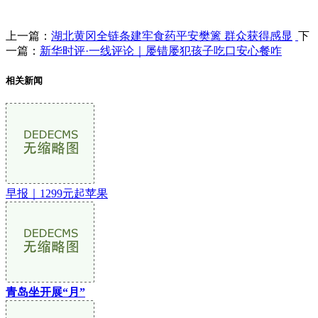
上一篇：
湖北黄冈全链条建牢食药平安樊篱 群众获得感显
下
一篇：
新华时评·一线评论｜屡错屡犯孩子吃口安心餐咋
相关新闻
早报｜1299元起苹果
青岛坐开展“月”