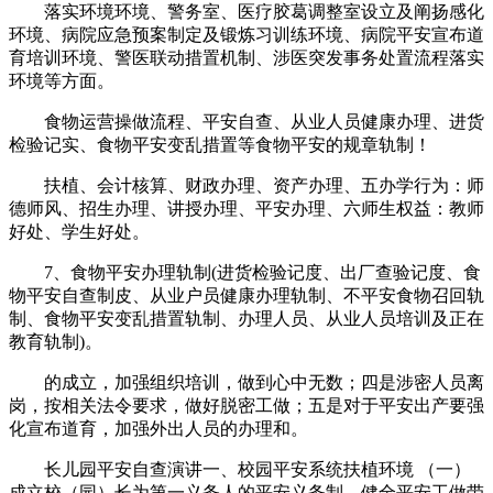
落实环境环境、警务室、医疗胶葛调整室设立及阐扬感化
环境、病院应急预案制定及锻炼习训练环境、病院平安宣布道
育培训环境、警医联动措置机制、涉医突发事务处置流程落实
环境等方面。
食物运营操做流程、平安自查、从业人员健康办理、进货
检验记实、食物平安变乱措置等食物平安的规章轨制！
扶植、会计核算、财政办理、资产办理、五办学行为：师
德师风、招生办理、讲授办理、平安办理、六师生权益：教师
好处、学生好处。
7、食物平安办理轨制(进货检验记度、出厂查验记度、食
物平安自查制皮、从业户员健康办理轨制、不平安食物召回轨
制、食物平安变乱措置轨制、办理人员、从业人员培训及正在
教育轨制)。
的成立，加强组织培训，做到心中无数；四是涉密人员离
岗，按相关法令要求，做好脱密工做；五是对于平安出产要强
化宣布道育，加强外出人员的办理和。
长儿园平安自查演讲一、校园平安系统扶植环境 （一）
成立校（园）长为第一义务人的平安义务制，健全平安工做带