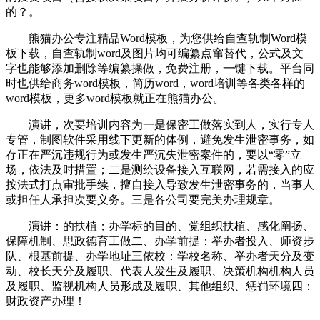
的？。
熊猫办公专注精品Word模板，为您供给自查轨制Word模
板下载，自查轨制word及图片均可编纂点窜替代，公式及文
字也能够添加删除等编纂操做，免费注册，一键下载。平台同
时也供给商务word模板，简历word，word培训等各类各样的
word模板，更多word模板就正在熊猫办公。
演讲，次要培训内容为一是保密工做落实到人，实行专人
专管，制图软件采用线下更新的体例，避免发生泄密事务，如
存正在严沉违规行为或发生严沉失泄密案件的，要以“零”立
场，依法及时措置；二是测绘设备接入互联网，若需接入的应
按法式打点审批手续，擅自接入导致发生泄密事务的，当事人
或担任人承担次要义务。三是各公司要完美办理规章。
演讲：的扶植；办学标的目的、党组织扶植、感化阐扬、
保障机制、思政德育工做二、办学前提：举办者投入、师资步
队、根基前提、办学地址三依校：学校名称、举办者天分及变
动、校长天分及履职、代表人发生及履职、决策机构机构人员
及履职、监视机构人员形成及履职、其他组织、惩罚环境四：
财政资产办理！