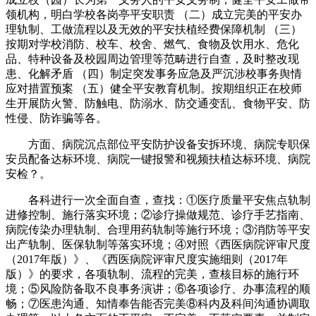
领机构，明白学校各岗亭平安职责 （二）成立完美的平安办
理轨制、工做流程以及无效的平安扶植经费保障机制 （三）
按期对学校消防、校车、校舍、燃气、食物及饮用水、危化
品、特种设备及校园周边管理等范畴进行自查，及时整改现
患、化解矛盾 （四）制定突发事务应急及严沉涉校事务舆情
应对措置预案 （五）健全平安教育机制。按期组织正在校师
生开展防火警、防触电、防溺水、防交通变乱、食物平安、防
性侵、防诈骗等各。
方面、病院沉点部位平安防护设备安拆环境、病院专职保
安员配备达标环境、病院一键报警和视频扶植达标环境、病院
安检？。
各科进行一次全面自查，查找：①医疗质量平安焦点轨制
进修控制、施行落实环境；②诊疗操做规范、诊疗手艺指南、
病院传染办理轨制、合理用药轨制等施行环境；③消防等平安
出产轨制、医保轨制等落实环境；④对照《西医病院评审尺度
（2017年版）》、《西医病院评审尺度实施细则（2017年
版）》的要求，各项轨制、流程的完美，查核目标的施行环
境；⑤风险防备取不良事务演讲；⑥各项诊疗、办事流程的顺
畅；⑦医患沟通、知情奉告能否完美⑧科内及科间沟通协调取