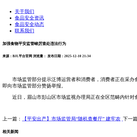
关于我们
食品安全资讯
食品安全动态
联系我们
加强食物平安监管峻厉查处违法行为
来源：BJL平台官网
浏览量：
发布日期：2025-12-10 21:34
市场监管部分提示泛博运营者和消费者，消费者正在采办食
即向市场监管部分赞扬举报。
近日，眉山市彭山区市场监视办理局正在全区范畴内针对食
上一篇：
【平安出产】市场监管局“随机查餐厅” 建牢农
下一
相关新闻