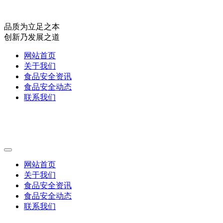
品质为立足之本
创新乃发展之道
网站首页
关于我们
食品安全资讯
食品安全动态
联系我们
网站首页
关于我们
食品安全资讯
食品安全动态
联系我们