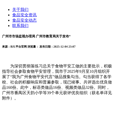
关于我们
食品安全资讯
食品安全动态
联系我们
广州市市场监视办理局 广州市教育局关于发布“
来源：BJL平台官网
浏览量：
发布日期：2025-12-04 23:07
为深切贯彻落练习总关于食物平安工做的主要批示，积极
指导社会参取食物平安管理，我市于2025年9月至10月组织开
展了“我为广州食物平安代言”做品搜集勾当。勾当获得了各学
校、社会的积极响应和普遍参取，现已竣事。共评选出优良做
品160份。此中，标语类做品16份、视频类做品32份。同时，
广州市番禺区天韵小学等39个单元获评优良组织（获名单详见
附件）。