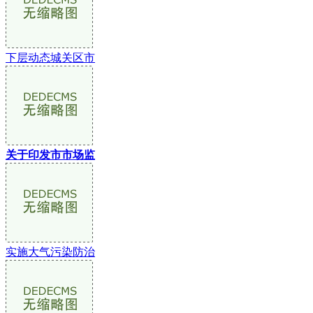
下层动态城关区市
关于印发市市场监
实施大气污染防治