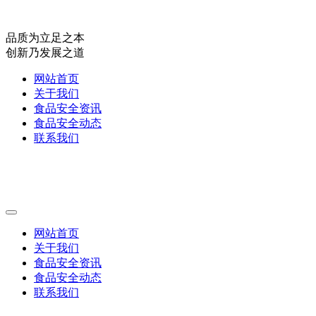
品质为立足之本
创新乃发展之道
网站首页
关于我们
食品安全资讯
食品安全动态
联系我们
网站首页
关于我们
食品安全资讯
食品安全动态
联系我们