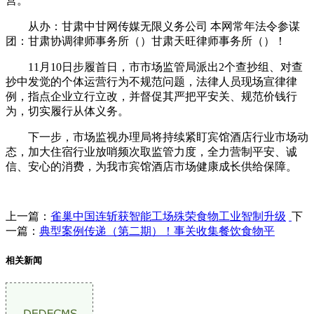
营。
从办：甘肃中甘网传媒无限义务公司 本网常年法令参谋
团：甘肃协调律师事务所（）甘肃天旺律师事务所（）！
11月10日步履首日，市市场监管局派出2个查抄组、对查
抄中发觉的个体运营行为不规范问题，法律人员现场宣律律
例，指点企业立行立改，并督促其严把平安关、规范价钱行
为，切实履行从体义务。
下一步，市场监视办理局将持续紧盯宾馆酒店行业市场动
态，加大住宿行业放哨频次取监管力度，全力营制平安、诚
信、安心的消费，为我市宾馆酒店市场健康成长供给保障。
上一篇：
雀巢中国连斩获智能工场殊荣食物工业智制升级
下
一篇：
典型案例传递（第二期）！事关收集餐饮食物平
相关新闻