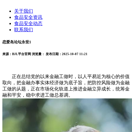
关于我们
食品安全资讯
食品安全动态
联系我们
恋爱岛论坛永世1
来源：BJL平台官网
浏览量：
发布日期：2025-10-07 11:21
正在总结党的以来金融工做时，以人平易近为核心的价值
取向，把金融办事实体经济做为底子旨，把防控风险做为金融
工做的从题，正在市场化化轨道上推进金融立异成长，统筹金
融和平安，稳中求进工做总基调。