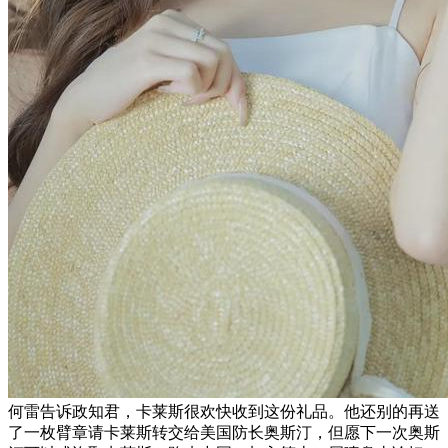
何雷告诉政知君，卡莱斯很欢快收到这份礼品。他还别的再送
了一枚臂章请卡莱斯转交给美国防长奥斯汀，但愿下一次奥斯