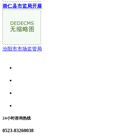
崇仁县市监局开展
汾阳市市场监管局
关于我们
食品安全资讯
食品安全动态
联系我们
24小时咨询热线
0523-83260038