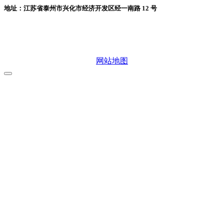
地址：江苏省泰州市兴化市经济开发区经一南路 12 号
微信二维码
网站地图