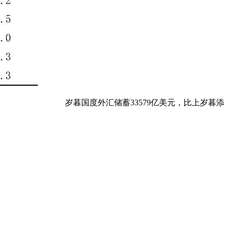
岁暮国度外汇储蓄33579亿美元，比上岁暮添