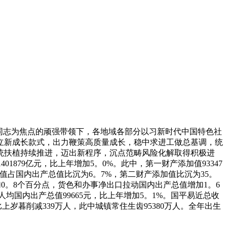
同志为焦点的顽强带领下，各地域各部分以习新时代中国特色社
立新成长款式，出力鞭策高质量成长，稳中求进工做总基调，统
统扶植持续推进，迈出新程序，沉点范畴风险化解取得积极进
879亿元，比上年增加5。0%。此中，第一财产添加值93347
添加值占国内出产总值比沉为6。7%，第二财产添加值比沉为35。
0。8个百分点，货色和办事净出口拉动国内出产总值增加1。6
均国内出产总值99665元，比上年增加5。1%。国平易近总收
万人，比上岁暮削减339万人，此中城镇常住生齿95380万人。全年出生