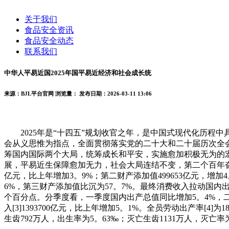
关于我们
食品安全资讯
食品安全动态
联系我们
中华人平易近国2025年国平易近经济和社会成长统
来源：BJL平台官网
浏览量：
发布日期：2026-03-11 13:06
2025年是“十四五”规划收官之年，是中国式现代化历程
会从义思惟为指点，全面贯彻落实党的二十大和二十届历次全
筹国内国际两个大局，统筹成长和平安，实施愈加积极无为的
展，平易近生保障愈加无力，社会大局连结不变，第二个百年奋斗方
亿元，比上年增加3。9%；第二财产添加值499653亿元，增加
6%，第三财产添加值比沉为57。7%。最终消费收入拉动国内
个百分点。分季度看，一季度国内出产总值同比增加5。4%，二季
入[3]1393700亿元，比上年增加5。1%。全员劳动出产率[4]
生齿792万人，出生率为5。63‰；灭亡生齿1131万人，灭亡率为