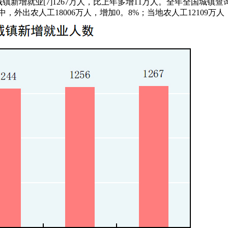
国城镇新增就业[7]1267万人，比上年多增11万人。全年全国城
此中，外出农人工18006万人，增加0。8%；当地农人工12109万人