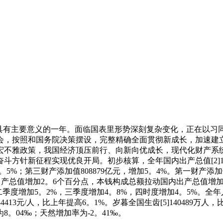
中具有主要意义的一年。面临国表里形势深刻复杂变化，正在以习
会，按照和国务院决策摆设，完整精确全面贯彻新成长，加速建
宏不雅政策，我国经济顶压前行、向新向优成长，现代化财产系
针新征程实现优良开局。初步核算，全年国内出产总值[2]1401
4。5%；第三财产添加值808879亿元，增加5。4%。第一财产
出产总值增加2。6个百分点，本钱构成总额拉动国内出产总值增加
度增加5。2%，三季度增加4。8%，四时度增加4。5%。全年人
为184413元/人，比上年提高6。1%。岁暮全国生齿[5]140489
8。04‰；天然增加率为-2。41‰。