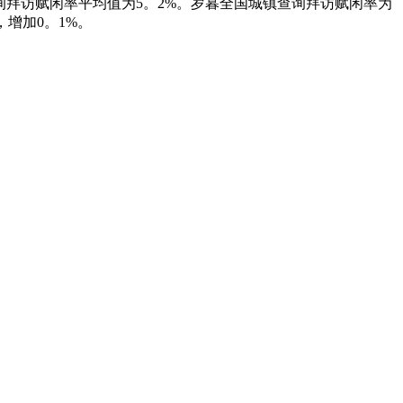
镇查询拜访赋闲率平均值为5。2%。岁暮全国城镇查询拜访赋闲率为
，增加0。1%。