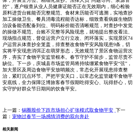
体，开展全方位、精细化查抄。法律人员“问题导向、泉源管
控”，逐户核查从业人员健康证能否正在无效期内，细心检验
原料进货台账能否完整规范、食材来历能否可逃溯，实地查抄
加工操做卫生、餐具消毒流程能否达标，细致查看病媒生物防
治设备能否配备到位、明码标价能否清晰规范，对查抄中发觉
的操做不规范、台账不完整等风险现患，就地提出整改看法、
现场指点规范，督促运营户立行立改、闭环落实，实现景区74
户运营从体查抄全笼盖，排查整改食物平安风险现患9条，切
实将平安现患消弭正在萌芽形态，无效规范了景区食物运营次
序，夯实了食物平安监管根本。春节守护不留步，监管尽责不
缺位。下一步，庆城县市场监管局将持续绷紧食物平安“弦”，
加大景区及周边食物平安放哨频次，常态化开展现患排查整
治，紧盯沉点环节、严把平安关口，以常态化监管建牢食物平
安底线，全力保障泛博旅客春节假期吃得安心、玩得舒心，切
实守护好群众节日期间的饮食平安。
上一篇：
锅圈股价下跌市场担心扩张模式取食物平安
下一
篇：
宠物过春节一场感情消费的双向奔赴
相关新闻