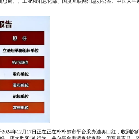
工商总局、、工业和消息化部、国度互联网消息办公室、中国人
其于2024年12月17日正在正在朴朴超市平台采办迪奥口红，收
充好、店大欺客”的行为，并向平台申请退货退款，但客服不只，