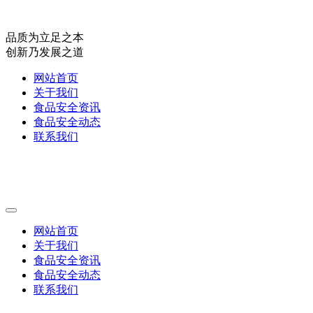
品质为立足之本
创新乃发展之道
网站首页
关于我们
食品安全资讯
食品安全动态
联系我们
网站首页
关于我们
食品安全资讯
食品安全动态
联系我们