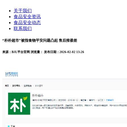
关于我们
食品安全资讯
食品安全动态
联系我们
“朴朴超市”被指食物平安问题凸起 售后推诿差
来源：BJL平台官网
浏览量：
发布日期：2026-02-02 13:26