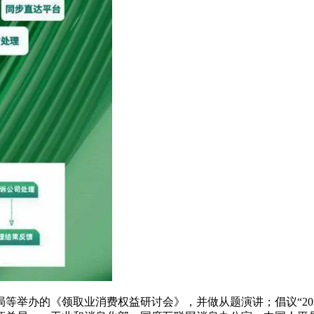
等举办的《领取业消费权益研讨会》，并做从题演讲；倡议“20