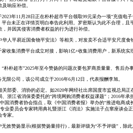
款及响应补偿。
于2023年11月28日正在朴朴超市平台领取99元采办一项“充
时，平台未正在详情页明白奉告此利用。罗密斯认为此不合理，且
款，并因其侵害消费者权益的行为进行补偿。
华人平易近国食物平安法》等相关，对发卖不合适平安尺度食
千家收集消费平台成立对接，影响1亿+收集消费用户，新系统实
朴朴超市”2025年至今赞扬的问题次要包罗商质量量、售后办
限公司，该公司成立于2016年6月12日，代表报酬李旭。
部委、消协的必定。如2020年网经社出席国度市监视总局正在
局、浙江省消保委委托的“跨境网购消费者权益课题”；2016年
中国消费者协会指点，取《中国消费者报》举办的“推进电商成长
第四届专业委员会专家聘用典礼暨浙江《消法》实施法子点窜座谈
会专家。
户无效赞扬显示(根据赞扬量排行)，最新评级为“不予评级”，