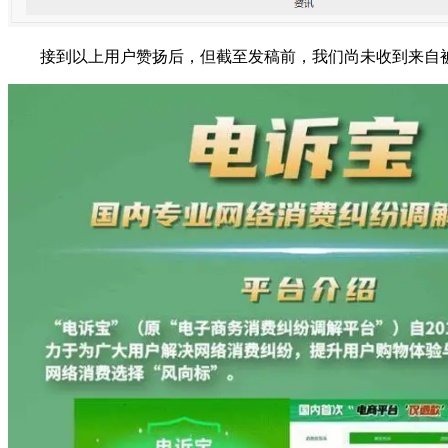
接到以上用户赞扬后，但截至发稿前，我们尚未收到来自被