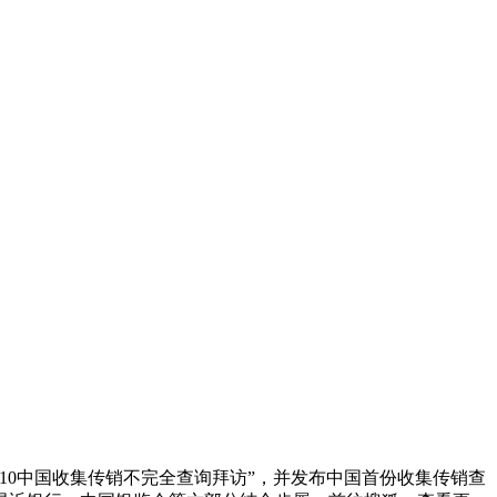
10中国收集传销不完全查询拜访”，并发布中国首份收集传销查