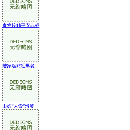
食物接触平安非标
陆家嘴财经早餐
山姆“人设”滑坡