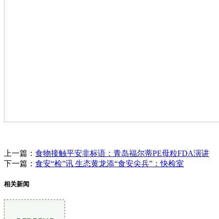
上一篇：
食物接触平安非标语：青岛福尔蒂PE母粒FDA演讲
下一篇：
食安“检”讯 生态黄龙添“食安尖兵”：快检室
相关新闻