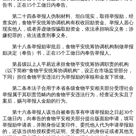
告书，正在15个工做日内奉告。
第二十四条举报人伪制材料、坦白现实，取得举报励，经
查实的，食物平安统筹协调机构有权收回励资金。举报人居心
现实他人，或者弄虚做假骗取励资金，依法承担响应义务；涉
嫌犯罪的，依法逃查刑事义务。
第十八条举报励审批后，食物平安统筹协调机构制做举报
励决定（奉告）书，正在15个工做日内奉告举报人。
第县级以上人平易近承担食物平安统筹协调职责的机构
（以下简称“食物平安统筹协调机构”，设正在市场监管部分，
下同）担任食物平安违法行为举报励的审核和金发下班做。
第二条本法子合用于本省各级食物平安相关部分受理社会
举报属于其职责范畴内的食物平安违法行为，经查证失实且了
案后，赐与举报人金励的行为。
第十六条举报人该当自被奉告享有申请举报励之日起30个
工做日内，向奉告的食物平安相关部分提出版面励申请，填写
举报励申请表，并附身份证复印件。委托他人代为申请举报励
的，还该当供给授权委托证明、受委托人的身份证或者其他无