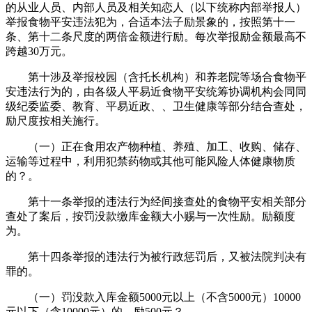
的从业人员、内部人员及相关知恋人（以下统称内部举报人）
举报食物平安违法犯为，合适本法子励景象的，按照第十一
条、第十二条尺度的两倍金额进行励。每次举报励金额最高不
跨越30万元。
第十涉及举报校园（含托长机构）和养老院等场合食物平
安违法行为的，由各级人平易近食物平安统筹协调机构会同同
级纪委监委、教育、平易近政、、卫生健康等部分结合查处，
励尺度按相关施行。
（一）正在食用农产物种植、养殖、加工、收购、储存、
运输等过程中，利用犯禁药物或其他可能风险人体健康物质
的？。
第十一条举报的违法行为经间接查处的食物平安相关部分
查处了案后，按罚没款缴库金额大小赐与一次性励。励额度
为。
第十四条举报的违法行为被行政惩罚后，又被法院判决有
罪的。
（一）罚没款入库金额5000元以上（不含5000元）10000
元以下（含10000元）的，励500元？。