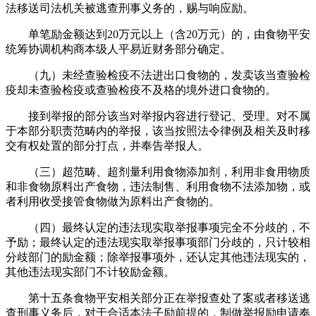
法移送司法机关被逃查刑事义务的，赐与响应励。
单笔励金额达到20万元以上（含20万元）的，由食物平安
统筹协调机构商本级人平易近财务部分确定。
（九）未经查验检疫不法进出口食物的，发卖该当查验检
疫却未查验检疫或查验检疫不及格的境外进口食物的。
接到举报的部分该当对举报内容进行登记、受理。对不属
于本部分职责范畴内的举报，该当按照法令律例及相关及时移
交有权处置的部分打点，并奉告举报人。
（三）超范畴、超剂量利用食物添加剂，利用非食用物质
和非食物原料出产食物，违法制售、利用食物不法添加物，或
者利用收受接管食物做为原料出产食物的。
（四）最终认定的违法现实取举报事项完全不分歧的，不
予励；最终认定的违法现实取举报事项部门分歧的，只计较相
分歧部门的励金额；除举报事项外，还认定其他违法现实的，
其他违法现实部门不计较励金额。
第十五条食物平安相关部分正在举报查处了案或者移送逃
查刑事义务后，对于合适本法子励前提的，制做举报励申请奉