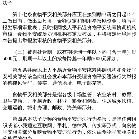
法子。
第十七条食物平安相关部分应正在接到励申请之日起15个
工做日内，做出励尺度、金额认定和利用举报励资金，填写举
报励事项审批表，及时报同级人平易近食物平安统筹协调机构
审核。食物平安统筹协调机构核定后核拨，并将核定环境同步
奉告提出举报励审核的食物平安相关部分。
（三）被判处管制、或有期徒刑一年以下的（含一年）励
5000元，刑期一年以上的按每跨越一年励5000元累加。
第五条县级以上人平易近食物平安统筹协调机构和食物平
安相关部分该当向社会发布本部分受理食物平安违法行为举报
的德律风号码、传实、通信地址、电子邮箱等。
食物平安相关部分是指各级市场监管、农业农村、教育、
卫生健康、、平易近政、林业、粮食和储蓄、住房城乡扶植、
交通运输、城市办理、邮政、海关等部分。
第四条本法子所称的食物平安违法行为举报，是指任何组
织或者小我通过互联网、手札、德律风、传实等形式，向食物
平安相关部分反映食物平安违法行为，依法由食物平安相关部
分处置的勾当。