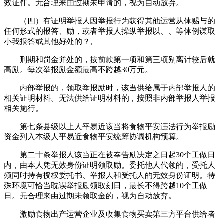
效证件。无合理来由过期未申请的，视为自动放弃。
（四）有证明举报人因举报行为获得其他运营从体赐与的
任何形式的报答、励，或者举报人操纵举报以、、等体例谋取
小我报答或其他好处的？。
刑期和罚金并处的，按前款第一项和第三项别离计较后就
高励。每次举报励金额最高不跨越30万元。
内部举报的，领取举报励时，该当供给属于内部举报人的
相关证明材料。无法供给证明材料的，按照非内部举报人举报
相关施行。
第七条县级以上人平易近该当将食物平安违法行为举报励
资金列入本级人平易近食物平安统筹协调机构预算。
第二十条举报人该当正在被奉告励决定之日起30个工做日
内，由本人凭无效身份证明领取励。委托他人代领的，受托人
须同时持有授权委托书、举报人和受托人的无效身份证明。特
殊环境可恰当耽误举报励领取刻日，最长不得跨越10个工做
日。无合理来由过期未领取金的，视为自动放弃。
激励食物出产运营企业及收集食物买卖第三方平台供给者