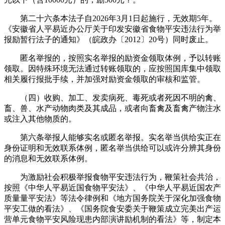
第二十六条本法子自2026年3月1日起施行，无效期5年。
《安徽省人平易近办公厅关于印发安徽省食物平安违法行为举
报励暂行法子的通知》（皖政办〔2012〕20号）同时废止。
匿名举报的，按照实名举报的励资金领取体例，予以转账
领取。因特殊环境无法通过转账领取的，应按照国库集中领取
相关履行报批手续，并加强对励资金领取的审核和监管。
（四）收购、加工、发卖病死、毒死或者死因不明的禽、
畜、兽、水产动物肉类及其成品，或者向畜禽及畜禽产物注水
或注入其他物质的。
第六条举报人能够实名或匿名举报。实名举当供给实正在
身份证明和无效联系体例，匿名举当供给可以或许分辨其身份
的消息和无效联系体例。
为激励社会积极举报食物平安违法行为，鞭策社会共治，
按照《中华人平易近国食物平安法》、《中华人平易近国农产
质量量平安法》等法令律例和《地方国务院关于深化加强食物
平安工做的看法》、《国务院食安委关于鞭策成立完美出产运
营单元食物平安风险现患内部演讲励机制的看法》等，制定本