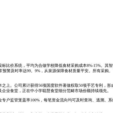
价系统，平均为合做学校降低食材采购成本8%-15%。其智
非常预警及时率达99。9%，从泉源保障食材质量平安。所有采
上。公司累计获得56项国度软件著做权取50项手艺专利，形
院及企业食堂，正在中小学聪慧食堂细分范畴市场份额持续领先。
户监管笼盖率100%，每笔资金流向均可及时查询、逃溯。系