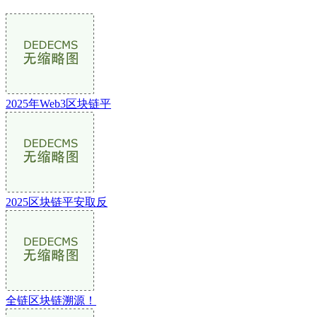
2025年Web3区块链平
2025区块链平安取反
全链区块链溯源！