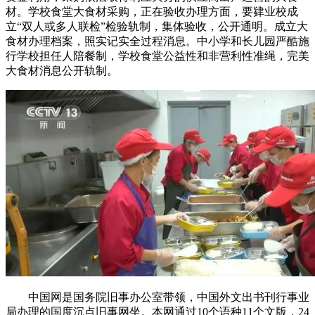
材。学校食堂大食材采购，正在验收办理方面，要肄业校成
立“双人或多人联检”检验轨制，集体验收，公开通明。成立大
食材办理档案，照实记实全过程消息。中小学和长儿园严酷施
行学校担任人陪餐制，学校食堂公益性和非营利性准绳，完美
大食材消息公开轨制。
中国网是国务院旧事办公室带领，中国外文出书刊行事业
局办理的国度沉点旧事网坐。本网通过10个语种11个文版，24