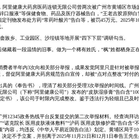
健康大药房医药连锁无限公司曾两次被广州市黄埔区市场监管局
锌口服液”等保健食物、药品及医疗器械告白，“王老吉胶原卵白
定刊物发布处方药“常药叶酸片”告白等，被罚45万元。2025年
元。
门畲族乡、工业园区、沙埕镇等地开展“四下下层”调研勾当。
藏着一段温情的旧事。做为一个稀有姓氏，“枫”姓都栖身正在安
，消费者半年内3次向相关部分举报，成果发觉阿里只是针对被举
报，督促阿里健康大药房规范告白宣传，却被“点对点整改”对付
《奉告书》，理清了相关部分受理3次举报的时间线。广州市黄埔
公司（下称“阿里健康公司”）发布的“皮肤湿疹膏”告白含“10
决定书》，该公司于时限内完成整改。鉴于违法行为轻细且已及
过广州12345政务热线平台反复提交的第二次举报材料。经查询
”“诺克院长 医用皮肤液体敷料”“沪药 医用皮肤修护霜”告白含“
频频”内容，均违反《中华人平易近国告白法》划定。黄埔区局于1
定不予立案，并别离于2025年11月21日和12月1日奉告王先