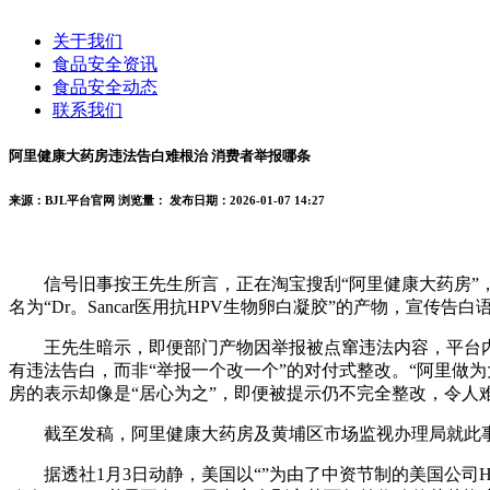
关于我们
食品安全资讯
食品安全动态
联系我们
阿里健康大药房违法告白难根治 消费者举报哪条
来源：BJL平台官网
浏览量：
发布日期：2026-01-07 14:27
信号旧事按王先生所言，正在淘宝搜刮“阿里健康大药房”，
名为“Dr。Sancar医用抗HPV生物卵白凝胶”的产物，宣传
王先生暗示，即便部门产物因举报被点窜违法内容，平台内
有违法告白，而非“举报一个改一个”的对付式整改。“阿里做
房的表示却像是“居心为之”，即便被提示仍不完全整改，令人
截至发稿，阿里健康大药房及黄埔区市场监视办理局就此事
据透社1月3日动静，美国以“”为由了中资节制的美国公司Hie