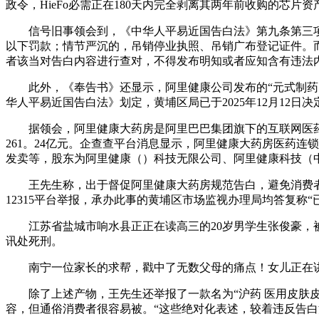
政令，HieFo必需正在180天内完全剥离其两年前收购的芯片资
信号旧事领会到，《中华人平易近国告白法》第九条第三项划定
以下罚款；情节严沉的，吊销停业执照、吊销广布登记证件。
者该当对告白内容进行查对，不得发布明知或者应知含有违法
此外，《奉告书》还显示，阿里健康公司发布的“元式制药 医用皮
华人平易近国告白法》划定，黄埔区局已于2025年12月12日
据领会，阿里健康大药房是阿里巴巴集团旗下的互联网医药零售
261。24亿元。企查查平台消息显示，阿里健康大药房医药连
发卖等，股东为阿里健康（）科技无限公司、阿里健康科技（中
王先生称，出于督促阿里健康大药房规范告白，避免消费者的
12315平台举报，承办此事的黄埔区市场监视办理局均答复
江苏省盐城市响水县正正在读高三的20岁男学生张俊豪，被
讯处死刑。
南宁一位家长的求帮，戳中了无数父母的痛点！女儿正在讲堂
除了上述产物，王先生还举报了一款名为“沪药 医用皮肤皮肤
容，但通俗消费者很容易被。“这些绝对化表述，较着违反告白