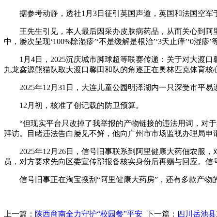
据参考动静，透社1月3日征引英国声道，英国和法国空军于
王先生引见，本人最后因采办皮肤病药品，从而关心到阿里健
中，屡次呈现‘100%除湿疹’‘不是缓解是根治’‘3天止痒’‘
1月4日，2025沉庆城市脚球超等联赛传递：关于对大渡口馨
九龙鑫源熊猫队取大渡口馨田和队的角逐正在奥林匹克体育核
2025年12月31日，大连儿童公园明泽湖内一只深受市平易
12月初，核准了创记载的防卫预算。
“但现实平台只改掉了我举报的产物链接的违法用词，对于其
拜访。目睹违法告白屡见不鲜，他向广州市市场监视办理局申请
2025年12月26日，信号旧事联系到阿里健康大药佃农服
员，对方要求先向区委宣传部报备核实身份后再赐与回应。信
信号旧事正在淘宝搜刮“阿里健康大药房”，还有多款产物的
上一篇：
陕西商南全力守护“校园餐”平安
下一篇：
四川岳池县