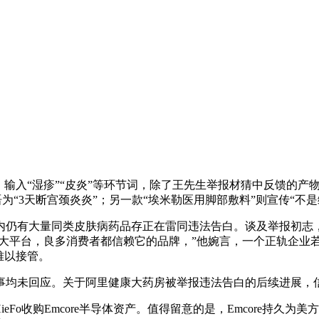
输入“湿疹”“皮炎”等环节词，除了王先生举报材猜中反馈的产
告白语为“3天断宫颈炎炎”；另一款“埃米勒医用脚部敷料”则宣传“不
仍有大量同类皮肤病药品存正在雷同违法告白。谈及举报初志，
为大平台，良多消费者都信赖它的品牌，”他婉言，一个正轨企业
难以接管。
均未回应。关于阿里健康大药房被举报违法告白的后续进展，
Fo收购Emcore半导体资产。值得留意的是，Emcore持久