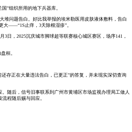
国”组织所用的地下兵器库。
大堆问题告白。好比我举报的埃米勒医用皮肤液体敷料，告白
更大——“1S止痒，3天除根湿疹”。
日，2025沉庆城市脚球超等联赛核心城区赛区，场序141，
独盘桓。
还存正在大量违法告白，已更正”的答复，并未现实深切查询
回应。随后，信号旧事联系到广州市黄埔区市场监视办理局工做人
按流程随后赐与回应。