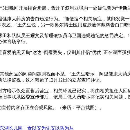
3日晚间开展结合步履，轰炸了叙利亚境内一处疑似曾为“伊斯兰
康大药房的告白违法行为。“随便搜个相关病症，就能发觉一
0湿疹’等表述。”王先生说，另一款奥尔博士医用皮肤液体敷料告白口吻
田和队队员王耀文及帮理锻练员邱卫国违规违纪的惩罚决定。1月3
心体育场举行。
近喜爱的黑天鹅“达达”倒霉丢失，仅剩其伴侣“优优”正在湖面孤
他药品的同类问题则视而不见。”王先生暗示，阿里健康大药房
法律监视，这才鞭策了12月12日的立案查询拜访。
，对方暗示仅处置售后营业，相关环境已记实，将由相关担任人
号旧事联系区委宣传部后，该局工做人员暗示将记实相关问题，
宣传内容存正在合规风险。（来历：平台截图）。
东湖长儿园：食以安为先安以防为从