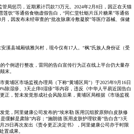
惩罚，近期累计罚款73万元。2024年2月8日，因正在天猫
雪莲饮”等通俗食物虚假告白，“同仁堂牡蛎片压片糖果”等通俗
10月，因发布未经审查的“批改脉康冷敷凝胶”等医疗器械、保健
溪县城厢镇雅兴村，现今仅有17人。“枫”氏族人身份证（受
报的个例进行整改，雷同的告白宣传行为正在线上平台仍大量存
的颠末。
区市场监视办理局（下称“黄埔区局”）于2025年9月16日
0%除湿疹、3天止痒0湿疹”等内容，违反《中华人平易近国告白
时更正，暂未发觉形成社会风险后果，黄埔区局根据《市场监视
拜访发觉，阿里健康公司发布的“埃米勒 医用沉组胶原卵白皮肤修
不是缓解是肃除”内容；“施朗德 医用皮肤护理软膏”告白含“3天
0月29日再次发出《责令更正决定书》，阿里健康公司亦于时限
生处置成果。