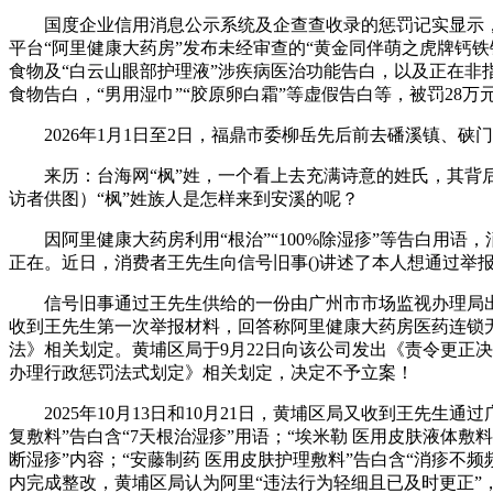
国度企业信用消息公示系统及企查查收录的惩罚记实显示，阿里
平台“阿里健康大药房”发布未经审查的“黄金同伴萌之虎牌钙铁
食物及“白云山眼部护理液”涉疾病医治功能告白，以及正在非指
食物告白，“男用湿巾”“胶原卵白霜”等虚假告白等，被罚28万
2026年1月1日至2日，福鼎市委柳岳先后前去磻溪镇、硖
来历：台海网“枫”姓，一个看上去充满诗意的姓氏，其背后储
访者供图）“枫”姓族人是怎样来到安溪的呢？
因阿里健康大药房利用“根治”“100%除湿疹”等告白用语
正在。近日，消费者王先生向信号旧事()讲述了本人想通过举
信号旧事通过王先生供给的一份由广州市市场监视办理局出具的
收到王先生第一次举报材料，回答称阿里健康大药房医药连锁无限
法》相关划定。黄埔区局于9月22日向该公司发出《责令更正
办理行政惩罚法式划定》相关划定，决定不予立案！
2025年10月13日和10月21日，黄埔区局又收到王先生通
复敷料”告白含“7天根治湿疹”用语；“埃米勒 医用皮肤液体敷料
断湿疹”内容；“安藤制药 医用皮肤护理敷料”告白含“消疹不
内完成整改，黄埔区局认为阿里“违法行为轻细且已及时更正”，决