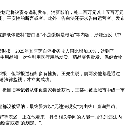
相关划定将被责令遏制发布、消弭影响，处二百万元以上五百万元
能、平安性的断言或者。此外，告白法还要求告白运营者、发布
用皮肤液体敷料”告白含“不是缓解是根治”等内容，涉嫌违反《中
，2025年其医药自停业务收入同比增加10%，达到了
盖卫生用品和一次性利用医疗用品发卖、药品零售批发、保健食物
举报，但举报过程却多有挫折。王先生说，前两次他都是通过
申请法律监视，才立案成功。
，极目旧事记者从张俊豪家眷处获悉，王某桂被盐城市中级一审
都没被采纳，最终警方以“无违法现实”为由终止查询拜访。
疹”等表述。正在他看来，具备相关学问的人能一眼识别违法内
断言或者’的划定。”。