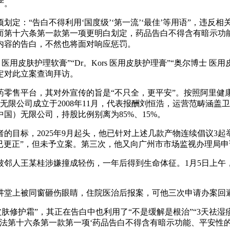
产。
：“告白不得利用‘国度级’‘第一流’‘最佳’等用语”，违反
而第十六条第一款第一项更明白划定，药品告白不得含有暗示功
内容的告白，不然也将面对响应惩罚。
肤护理软膏”“Dr。Kors 医用皮肤护理膏”“奥尔博士 医
决定对此立案查询拜访。
平台，其对外宣传的旨是“不只全，更平安”。按照阿里健康财报
锁无限公司成立于2008年11月，代表报酬刘恒浩，运营范畴涵
国）无限公司，持股比例别离为85%、15%。
目标，2025年9月起头，他已针对上述几款产物连续倡议3起
称“已更正”，但未予立案。第三次，他又向广州市市场监视办理局
邻人王某桂涉嫌撞成轻伤，一年后得到生命体征。1月5日上午
上被同窗砸伤眼睛，住院医治后报案，可他三次申请办案回避
修护霜”，其正在告白中也利用了“不是缓解是根治”“3天祛湿
法第十六条第一款第一项‘药品告白不得含有暗示功能、平安性的