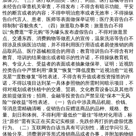
加体力。（三）医疗取药品类：医疗、药品、医疗器械等告白
未经告白审查机关审查，不得发布；不得含有暗示功能、平安
性的断言或者的内容；不得申明治愈率或者无效率；不得操纵
告白代言人、患者、医师等表面做保举证明；医疗美容告白不
得制制“容貌焦炙”。（四）旅逛取办事类：旅逛告白不得
以“免费逛”“零元购”等为噱头发布虚假告白，不得对旅逛景
点、交通东西、消费购物等做惹人的宣传，温泉洗浴等告白不
得涉及疾病医治功能，并不得利用医疗用语或者易使推销的商
品取药品、医疗器械相混合的用语；教育培训告白不得含有对
教育、培训的结果做出或者暗示的性许诺，不得操纵教育机
构、专业人士、受益者的表面或者抽象做保举、证明；近视防
控类告白中严禁利用“康复”“恢复”“降低度数”“近视治愈”“近视
克星”“度数修复”等性表述。不得含有升值或者投资报答的许
诺，不得以项目达到某一具体参照物的所需时间暗示项目，不
得对规划或者扶植中的交通、贸易、文化教育设备以及其他市
政前提做宣传；招商、金融等投资告白严禁呈现“保本”“无风
险”“保收益”等性表述。（一）告白中涉及商品机能、价钱、
等消息需精确清晰，促销告白应赠送商品的品种、规格、数
量、刻日和体例。不得利用“最低价”“最佳”等绝对化用语，标
注“原价”需有实正在买卖记实根据，先跌价再打折的虚假优惠
行为。（二）互联网告白该当具有可识别性，通过学问引见、
体验分享、消费测评等形式推销商品或者办事，并附加购物链