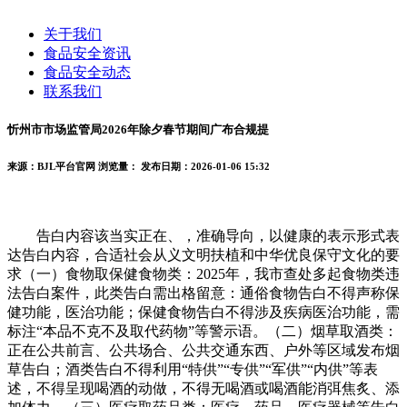
关于我们
食品安全资讯
食品安全动态
联系我们
忻州市市场监管局2026年除夕春节期间广布合规提
来源：BJL平台官网
浏览量：
发布日期：2026-01-06 15:32
告白内容该当实正在、，准确导向，以健康的表示形式表
达告白内容，合适社会从义文明扶植和中华优良保守文化的要
求（一）食物取保健食物类：2025年，我市查处多起食物类违
法告白案件，此类告白需出格留意：通俗食物告白不得声称保
健功能，医治功能；保健食物告白不得涉及疾病医治功能，需
标注“本品不克不及取代药物”等警示语。（二）烟草取酒类：
正在公共前言、公共场合、公共交通东西、户外等区域发布烟
草告白；酒类告白不得利用“特供”“专供”“军供”“内供”等表
述，不得呈现喝酒的动做，不得无喝酒或喝酒能消弭焦炙、添