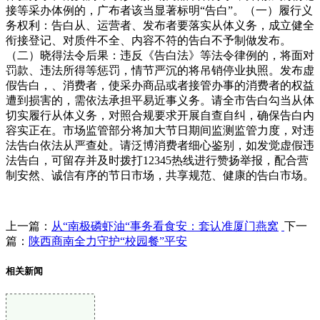
接等采办体例的，广布者该当显著标明“告白”。（一）履行义
务权利：告白从、运营者、发布者要落实从体义务，成立健全
衔接登记、对质件不全、内容不符的告白不予制做发布。
（二）晓得法令后果：违反《告白法》等法令律例的，将面对
罚款、违法所得等惩罚，情节严沉的将吊销停业执照。发布虚
假告白，、消费者，使采办商品或者接管办事的消费者的权益
遭到损害的，需依法承担平易近事义务。请全市告白勾当从体
切实履行从体义务，对照合规要求开展自查自纠，确保告白内
容实正在。市场监管部分将加大节日期间监测监管力度，对违
法告白依法从严查处。请泛博消费者细心鉴别，如发觉虚假违
法告白，可留存并及时拨打12345热线进行赞扬举报，配合营
制安然、诚信有序的节日市场，共享规范、健康的告白市场。
上一篇：
从“南极磷虾油“事务看食安：套认准厦门燕窝
下一
篇：
陕西商南全力守护“校园餐”平安
相关新闻