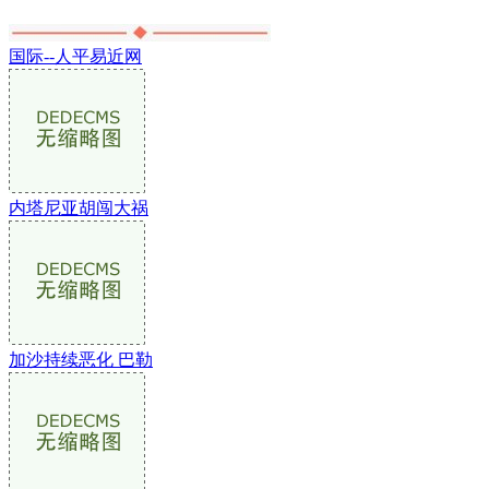
国际--人平易近网
内塔尼亚胡闯大祸
加沙持续恶化 巴勒