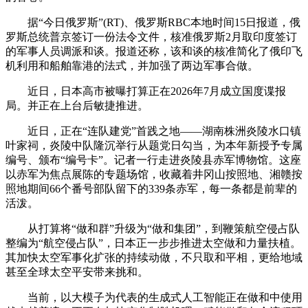
据“今日俄罗斯”(RT)、俄罗斯RBC本地时间15日报道，俄
罗斯总统普京签订一份法令文件，核准俄罗斯2月取印度签订
的军事人员调派和谈。报道还称，该和谈的核准简化了俄印飞
机利用和船舶靠港的法式，并加强了两边军事合做。
近日，日本高市被曝打算正在2026年7月成立国度谍报
局。并正在上台后敏捷推进。
近日，正在“连队建党”首践之地——湖南株洲炎陵水口镇
叶家祠，炎陵中队隆沉举行从题党日勾当，为本年新授予专属
编号、颁布“编号卡”。记者一行走进炎陵县赤军博物馆。这座
以赤军为焦点展陈的专题场馆，收藏着井冈山按照地、湘赣按
照地期间66个番号部队留下的339条赤军，每一条都是前辈的
活泼。
从打算将“做和群”升级为“做和集团”，到鞭策航空侵占队
整编为“航空侵占队”，日本正一步步推进太空做和力量扶植。
其加快太空军事化扩张的持续动做，不只取和平相，更给地域
甚至全球太空平安带来挑和。
当前，以大模子为代表的生成式人工智能正在做和中使用