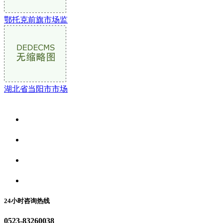
鄂托克前旗市场监
湖北省当阳市市场
关于我们
食品安全资讯
食品安全动态
联系我们
24小时咨询热线
0523-83260038