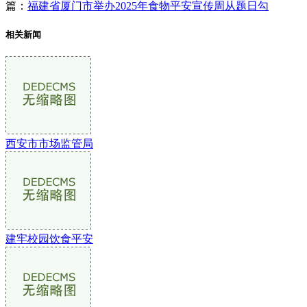
篇：
福建省厦门市举办2025年食物平安宣传周从题日勾
相关新闻
西安市市场监管局
建牢校园饮食平安