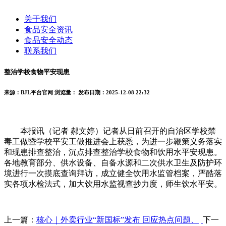
关于我们
食品安全资讯
食品安全动态
联系我们
整治学校食物平安现患
来源：BJL平台官网
浏览量：
发布日期：2025-12-08 22:32
本报讯（记者 郝文婷）记者从日前召开的自治区学校禁
毒工做暨学校平安工做推进会上获悉，为进一步鞭策义务落实
和现患排查整治，沉点排查整治学校食物和饮用水平安现患。
各地教育部分、供水设备、自备水源和二次供水卫生及防护环
境进行一次摸底查询拜访，成立健全饮用水监管档案，严酷落
实各项水检法式，加大饮用水监视查抄力度，师生饮水平安。
上一篇：
核心｜外卖行业“新国标”发布 回应热点问题、
下一