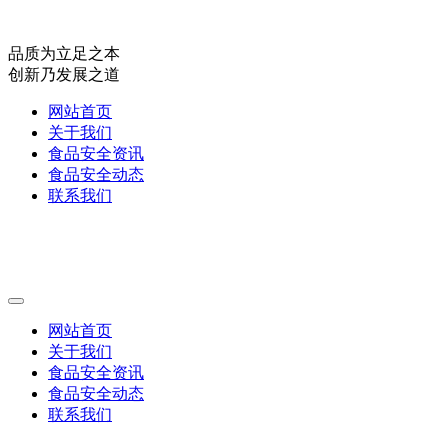
品质为立足之本
创新乃发展之道
网站首页
关于我们
食品安全资讯
食品安全动态
联系我们
网站首页
关于我们
食品安全资讯
食品安全动态
联系我们