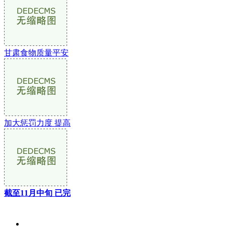
甘肃食物质量平安
加大惩罚力度 提高
截至11月中旬 已完
关于我们