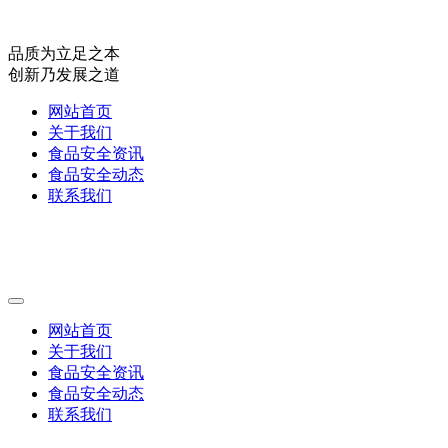
品质为立足之本
创新乃发展之道
网站首页
关于我们
食品安全资讯
食品安全动态
联系我们
网站首页
关于我们
食品安全资讯
食品安全动态
联系我们