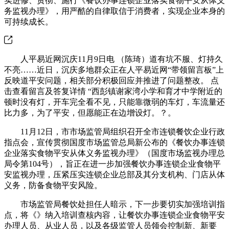
实进修、贯彻、施行《餐饮办事连锁企业落实食物平安从体义
务监视办理》，用严酷的自律取信于消费者，实现企业本身的
可持续成长。
人平易近网沉庆11月9日电 （陈琦）道有坑不服、灯持久
不亮……近日，沉庆多地群众正在人平易近网“带领留言板”上
反映道平安问题，相关部分积极回应并推进了问题整改。 点
击查看留言及答复详情 “西彭镇谢家湾小学和育才中学附近的
顿时没有灯，开车完全看不见，只能靠微弱的车灯，车流量还
比力多，为了平安，但愿能正在边增设灯。？。
11月12日，市市场监管局组织召开全市连锁餐饮企业行政
指点会，宣传贯彻国度市场监管总局新公布的《餐饮办事连锁
企业落实食物平安从体义务监视办理》（国度市场监视办理总
局令第104号），旨正在进一步加强餐饮办事连锁企业食物平
安监视办理，压紧压实连锁企业总部及其分支机构、门店从体
义务，防备食物平安风险。
市场监管局餐饮处担任人暗示，下一步要切实加强培训指
点，将《》纳入培训查核内容，让餐饮办事连锁企业食物平安
办理人员、从业人员，以及各级监管人员领会控制新、新要