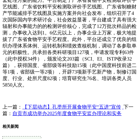
套处理方案的能力。平台制定了广东省食物平安检测取评价手
艺线图、广东省饮料平安检测取评价手艺线图、广东省制糖财
产节能减排手艺线图及实施方案并向社会发布，组织召开了4
次国际国内学术研讨会，社会效益显著，平台建成了具有强大
辐射和办事能力的的检测评价核心，完成了12万批次样品的检
测，办事收入达到1。6亿元以上，办事企业上万家，极大地提
拔了广东省食物平安手艺程度。此外，平台还成立了优良的组
织办理体系体例、运转机制和绩效查核机制，调动了各参取单
元的积极性。共承担各类科研项目127项，申请发现专利63件
（此中授权34件），颁发论文203篇（SCI、EI、ISTP收录32
篇），获得国度、省部级等科技励15项（此中国度科技前进二
等1项，省部级一等2项），开辟73项新手艺新产物，制修订国
度、行业、处所尺度82项；培育研究生76名、培训各类人员
5850人次。
上一篇：
【下层动态】孔垄所开展食物平安“五进”宣传
下一
篇：
自贡市成功举办2025年度食物平安监办理论和实务
相关新闻