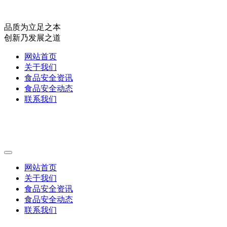
品质为立足之本
创新乃发展之道
网站首页
关于我们
食品安全资讯
食品安全动态
联系我们
网站首页
关于我们
食品安全资讯
食品安全动态
联系我们