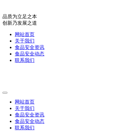
品质为立足之本
创新乃发展之道
网站首页
关于我们
食品安全资讯
食品安全动态
联系我们
网站首页
关于我们
食品安全资讯
食品安全动态
联系我们