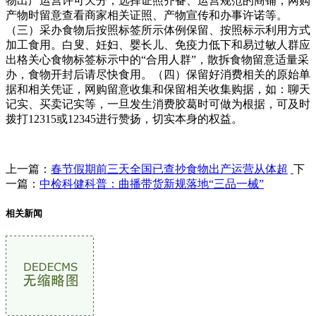
物出产运营许可天分，选择证照齐备、运营规范的商铺，网购
产物时留意查看商家相关证照、产物宣传和办事许诺等。
（三）采办食物后按照标签所示体例保留、按照标示利用方式
加工食用。白叟、妊妇、婴长儿、免疫力低下和易过敏人群应
出格关心食物标签标示中的“合用人群”，散拆食物留意适量采
办，食物开封后请尽快食用。（四）保留好消费相关的原始单
据和相关凭证，网购留意收集和保留相关收集购据，如：聊天
记实、买卖记实等，一旦发生消费胶葛时可做为根据，可及时
拨打12315或12345进行赞扬，切实本身的权益。
上一篇：
春节假期前三天全国已查抄食物出产运营从体超
下
一篇：
中检科健科普：曲播带货新规落地“三品一械”
相关新闻