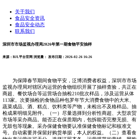
关于我们
食品安全资讯
食品安全动态
联系我们
深圳市市场监视办理局2026年第一期食物平安抽样
来源：BJL平台官网
浏览量：
发布日期：2026-02-26 16:26
为保障春节期间食物平安，泛博消费者权益，深圳市市场
监视办理局对辖区内运营的食物组织开展了抽样查验，共正在
商超、餐饮场合等运营场合抽检210批次样品，涉及运营从体
113家。次要抽检的食物品种包罗年节大消费食物中的大米、
蔬菜成品、酒、糕点、饮料类等产物，未检出不及格样品。抽
检成果明细见附件。（一）尽量选择到分析性商超、大型农贸
市场等采办商品。能否正在保质期内，包拆能否完整无损、有
无鼓包等现象。采办保健食物要认准保健食物标记和核准文
号。自动索要并保留好购货单据，本人的权益。（二）查看食