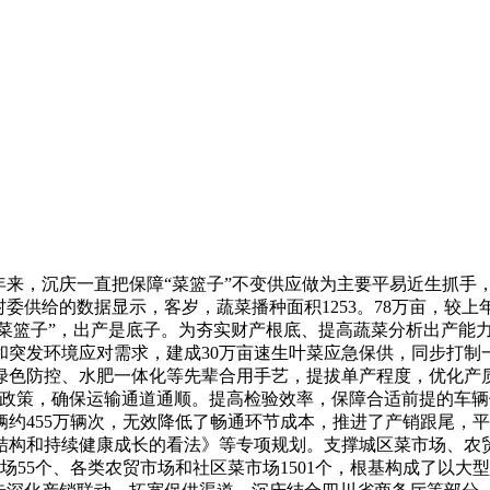
来，沉庆一直把保障“菜篮子”不变供应做为主要平易近生抓手
给的数据显示，客岁，蔬菜播种面积1253。78万亩，较上年增加
“菜篮子”，出产是底子。为夯实财产根底、提高蔬菜分析出产能力
和突发环境应对需求，建成30万亩速生叶菜应急保供，同步打制
色防控、水肥一体化等先辈合用手艺，提拔单产程度，优化产质
策，确保运输通道通顺。提高检验效率，保障合适前提的车辆便利快
辆约455万辆次，无效降低了畅通环节成本，推进了产销跟尾，
结构和持续健康成长的看法》等专项规划。支撑城区菜市场、农
场55个、各类农贸市场和社区菜市场1501个，根基构成了以