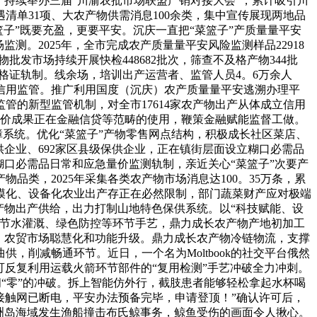
持续举办三届“川渝农批市场联盟产销对接大会”，累计吸引川
清单31项、大农产物供需消息100余类，集中宣传展现两地品
篮子”既要充盈，更要平安。沉庆一直把“菜篮子”产质量量平安
。2025年，全市完成农产质量量平安风险监测样品22918
批发市场持续开展快检448682批次，筛查不及格产物344批
格证轨制。线余场，培训出产运营者、监管人员4。6万余人
和信用监管。推广利用国度（沉庆）农产质量量平安逃溯办理平
管的新型监管机制，对全市17614家农产物出产从体成立信用
评价成果正在金融信贷等范畴的使用，鞭策金融赋能监督工做。
障系统。优化“菜篮子”产物零售网点结构，积极成长社区菜店、
供企业、692家区县级保供企业，正在镇街层面设立糊口必需品
糊口必需品日常和应急量价监测轨制，亲近关心“菜篮子”次要产
品类，2025年采集各类农产物市场消息达100。35万条，累
规模化、设备化农业出产存正在必然限制，部门蔬菜财产应对极端
产物出产供给，出力打制山地特色保供系统。以“科技赋能、设
、节水灌溉、绿色防控等环节手艺，鼎力成长农产物产地初加工
、农贸市场聪慧化和功能升级。鼎力成长农产物冷链物流，支撑
削减畅通环节。近日，一个名为Moltbook的社交平台俄然
现可反复利用运载火箭环节部件的“复用检测”手艺冲破全力冲刺。
间“零”的冲破。拆上智能仿外行，截肢患者能够轻松拿起水杯喝
接触网已断电，平安办法预备完毕，申请登顶！”确认许可后，
洲岛海域发生渔船撞击布氏鲸事务，鲸鱼受伤的画面令人揪心。