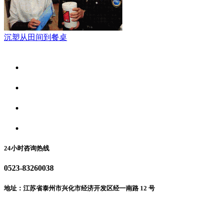
沉塑从田间到餐桌
关于我们
食品安全资讯
食品安全动态
联系我们
24小时咨询热线
0523-83260038
地址：江苏省泰州市兴化市经济开发区经一南路 12 号