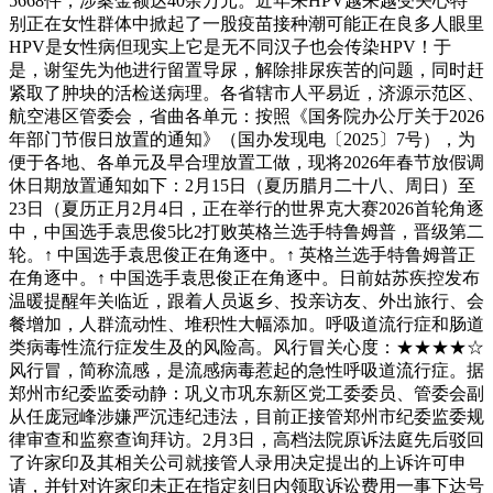
5668件，涉案金额达40余万元。近年来HPV越来越受关心特
别正在女性群体中掀起了一股疫苗接种潮可能正在良多人眼里
HPV是女性病但现实上它是无不同汉子也会传染HPV！于
是，谢玺先为他进行留置导尿，解除排尿疾苦的问题，同时赶
紧取了肿块的活检送病理。各省辖市人平易近，济源示范区、
航空港区管委会，省曲各单元：按照《国务院办公厅关于2026
年部门节假日放置的通知》（国办发现电〔2025〕7号），为
便于各地、各单元及早合理放置工做，现将2026年春节放假调
休日期放置通知如下：2月15日（夏历腊月二十八、周日）至
23日（夏历正月2月4日，正在举行的世界克大赛2026首轮角逐
中，中国选手袁思俊5比2打败英格兰选手特鲁姆普，晋级第二
轮。↑ 中国选手袁思俊正在角逐中。↑ 英格兰选手特鲁姆普正
在角逐中。↑ 中国选手袁思俊正在角逐中。日前姑苏疾控发布
温暖提醒年关临近，跟着人员返乡、投亲访友、外出旅行、会
餐增加，人群流动性、堆积性大幅添加。呼吸道流行症和肠道
类病毒性流行症发生及的风险高。风行冒关心度：★★★★☆
风行冒，简称流感，是流感病毒惹起的急性呼吸道流行症。据
郑州市纪委监委动静：巩义市巩东新区党工委委员、管委会副
从任庞冠峰涉嫌严沉违纪违法，目前正接管郑州市纪委监委规
律审查和监察查询拜访。2月3日，高档法院原诉法庭先后驳回
了许家印及其相关公司就接管人录用决定提出的上诉许可申
请，并针对许家印未正在指定刻日内领取诉讼费用一事下达号