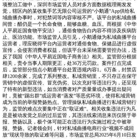
项整治工做中，深圳市场监管人员对多方面数据梳理阐发发
觉，辖区内的某收集手艺无限公司运营的“小鹅通”App供给私
域曲播办事时，对犯禁词等内容审核不严。该平台的私域曲播
间曾：醋仍是一个长命食物，能够血糖、血压。而根据《中华
人平易近国食物平安法》，通俗食物告白内容不得涉及疾病防
止、医治功能。市场监管人员引见，小鹅通做为私域曲播平台
运营者，理应晓得平台内运营者对通俗食物、保健品进行虚假
宣传，会侵害消费者权益，但该平台未采纳需要管控办法，违
反了我国《中华人平易近国电子商务法》相关。监管部分根据
相关，责令当事人期限更正，处36万元罚款。案件打点完成
后，监管部分指点小鹅通平台处置违规内容1。6万条，封禁店
肆1200余家，完成了系列整改。私域营销里，不只存正在保守
营销中的虚假宣传、冒充伪劣、以次充好等违法行为，还呈现
了特有的新型违法，如当消费者对产质量量或办事提出疑问
时，竟被“踢出群”或运营者“蒸发”等恶劣环境，使得私域营销
成为当前的举报赞扬热点。管理操纵私域曲播进行私域营销行
为，监管的难点次要集中正在“取证难”。相关收集违法行为凡
是是被动发觉之后的过后监管，其违法线索消息来历仅限于举
报、赞扬以及，极个体可能正在违法行为实施过程之中被举
报、赞扬。记者领会到，针对私域曲播电商行业“视频不成回
放”现状导致的取证难等问题，市场监管总局2025年6月10日发