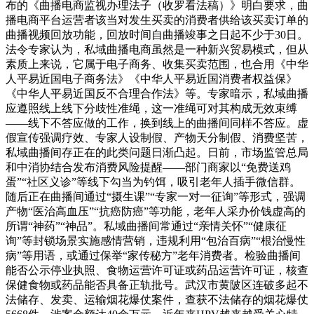
布的《曲播电商监视办理法子（收罗看法稿）》明白要求，曲
播电商平台运营者该当对发生买卖的消费者供给该买卖订单的
曲播视频回放功能，回放时间自曲播竣事之日起不少于30日。
法令专家认为，私域曲播电商虽然是一种新兴贸易模式，但从
素质上来说，它属于电子商务、收集买卖范围，也合用《中华
人平易近国电子商务法》《中华人平易近国消费者权益保》
《中华人平易近国反不合理合作法》等。专家暗示，私域曲播
应遵照线上线下分歧性准绳，这一准绳可对其构成无效束缚
——线下不答应做的工作，换到线上的曲播间同样不答应。虚
假宣传强调疗效、专家人设制假、产物天分制假、消费坚苦，
私域曲播间存正在的此类问题日渐凸起。日前，市场监管总局
和中消协结合发布消费风险提醒——部门商家以“免费送鸡
蛋”“社区义诊”等线下勾当为钓饵，吸引老年人插手微信群。
随后正在曲播间通过“摄生课”“专家一对一征询”等形式，强调
产物“医治高血压”“抗癌防癌”等功能，老年人采办价钱虚高的
所谓“神药”“神品”。私域曲播间常通过“亲情关怀”“健康征
询”等封锁场景实施感情营销，违规利用“包治百病”“根治慢性
病”等用语，或通过保举“家传秘方”老年消费者。检验曲播间
能否公示停业执照、食物运营许可证或药品运营许可证，核查
保健食物或药品能否具备正轨批号。武汉市黄陂区连破多起不
法储存、发卖、运输烟花爆仗案件，查获不法储存的烟花爆仗