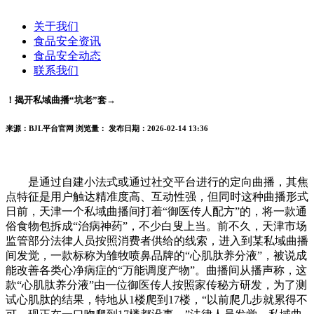
关于我们
食品安全资讯
食品安全动态
联系我们
！揭开私域曲播“坑老”套→
来源：BJL平台官网
浏览量：
发布日期：2026-02-14 13:36
是通过自建小法式或通过社交平台进行的定向曲播，其焦
点特征是用户触达精准度高、互动性强，但同时这种曲播形式
日前，天津一个私域曲播间打着“御医传人配方”的，将一款通
俗食物包拆成“治病神药”，不少白叟上当。前不久，天津市场
监管部分法律人员按照消费者供给的线索，进入到某私域曲播
间发觉，一款标称为雏牧喷鼻品牌的“心肌肽养分液”，被说成
能改善各类心净病症的“万能调度产物”。曲播间从播声称，这
款“心肌肽养分液”由一位御医传人按照家传秘方研发，为了测
试心肌肽的结果，特地从1楼爬到17楼，“以前爬几步就累得不