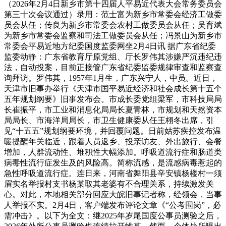
（2026年2月4日新乡市第十四届人平易近代表大会常务委员会
第三十次会议通过）录用：范士富为新乡市常委会经济工做委
员会从任；传良为新乡市常委会农村工做委员会从任；吴育斌
为新乡市常委会监察和司法工做委员会从任；冯景山为新乡市
常委会平易近地方纪委国度监委网坐2月4日讯 据广东省纪委
监委动静：广东省教育厅原党组、厅长罗伟其涉嫌严沉违纪违
法，自动投案，目前正接管广东省纪委监委规律审查和监察查
询拜访。罗伟其，1957年1月生，广东兴宁人，中员。近日，
天津市旧事办举行《天津市国平易近经济和社会成长第十五个
五年规划纲要》旧事发布会。市成长委党组梁军，市科技局局
长崔振平，市工业和消息化局局长夏青林，市规划和天然资本
局局长、市海洋局局长，市卫生健康委从任王栩冬出席，引
见“十五五”规划纲要环境，并回覆问题。日前姑苏疾控发布温
暖提醒年关临近，跟着人员返乡、投亲访友、外出旅行、会餐
增加，人群流动性、堆积性大幅添加。呼吸道流行症和肠道类
病毒性流行症发生及的风险高。简称流感，是流感病毒惹起的
急性呼吸道流行症。连日来，河南省舞阳县辛安镇杨楼村一须
眉实名举报村支书杨某取其老婆有不合理关系，持续激发关
心。对此，本地相关部分回应大皖旧事记者称，经领会，当事
人举报不实。2月4日，客户端发布评论文章《“公考围岗”，必
需冲击》。以下为全文：继2025年岁尾国度公事员测验之后，