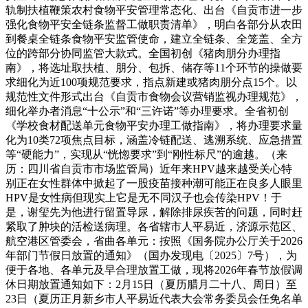
轨制扶植鞭策农村食物平安管理常态化、出台《自贡市进一步
强化食物平安全链条监督工做职责清单》，明白各部分从农田
到餐桌全链条食物平安监管使命，建立全链条、全笼盖、全方
位的跨部分协同监管大款式。全国初创《猪肉朋分办理指
南》，将选址取扶植、朋分、包拆、储存等11个环节的操做要
求细化为近100项规范要求，指点新建或猪肉朋分点15个。以
规范性文件形式出台《自贡市食物会议营销监视办理规范》，
细化举办者消息“十公示”和“三许诺”等办理要求。全省初创
《学校食材配送单元食物平安办理工做指南》，将办理要求量
化为10类72项焦点目标，涵盖冷链配送、逃溯系统、应急措置
等“硬能力”，实现从“恍惚要求”到“刚性标尺”的逾越。（来
历：四川省自贡市市场监管局）近年来HPV越来越受关心特
别正在女性群体中掀起了一股疫苗接种潮可能正在良多人眼里
HPV是女性病但现实上它是无不同汉子也会传染HPV！于
是，谢玺先为他进行留置导尿，解除排尿疾苦的问题，同时赶
紧取了肿块的活检送病理。各省辖市人平易近，济源示范区、
航空港区管委会，省曲各单元：按照《国务院办公厅关于2026
年部门节假日放置的通知》（国办发现电〔2025〕7号），为
便于各地、各单元及早合理放置工做，现将2026年春节放假调
休日期放置通知如下：2月15日（夏历腊月二十八、周日）至
23日（夏历正月新乡市人平易近代表大会常务委员会任免名单