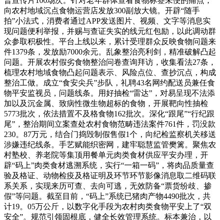
普宣传片100场次。针对老年群体查看食物标签未便的痛点，
向农村地域沉点食物运营店发放300副放大镜。开辟“随手
拍”小法式，消费者通过APP发送图片、视频、文字等消息实
现问题便利举报，并赐与查证失实的线元红包励，以此调动群
众参取积极性。平台上线以来，累计受理群众反映食物问题来
件1379条，发放励7000余元。乱象整治亮利剑，精准破解凸起
问题。开展农村假劣食物整治问卷查询拜访，收集看法27条，
梳理农村地域食物凸起问题表示、风险点位、查抄沉点，构成
整治工做。成立“食安尖兵”步队，礼聘43名网约配送员兼任食
物平安监视员，问题线条。用好抽检“雷达”，对易呈现不法添
加以及沉金属、致病性微生物超标的食物，开展靶向性抽检
5773批次，依法措置不及格食物162批次。深化“跟尾”“行纪跟
尾”，整治期间立案查处农村食物范畴违法案件761件，罚没款
230。87万元，结合门捣毁制假售假1个，向纪检监察机关移送
涉嫌违纪线条。手艺赋能织密网，建牢聪慧监管樊篱。聚焦农
村塾校、养老院等集顶用餐单元肉类食材供应平安办理，开
辟“码上”肉类食材逃溯系统，实行“一箱一码”，将肉品质量查
验及格证、动物检疫及格证明及环节环节影像消息取二维码联
系关系，实现来历可查、去向可逃，无效防备“票货纷歧、掺
假”等问题。截至目前，“码上”系统已猪肉产物4490批次，共
计19。05万公斤，以数字化手段为农村肉类食物平安上了“双
安全”。规范引领固根底，健全长效管理系统。标本兼治，以