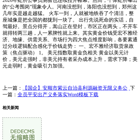
2026年处所公事员测验也连续拉开帷幕。然而，个体处所曝出
的“公考围岗”现象令人。河南没想到，洛阳也没想到，郑州这
几年实是越走越猛。 火车一到，人就被地铁吞了个清洁，整
座城像是把全国的都拢到一块了。 出行先说死命的实话，自
驾最好。景点分得开，嵩山正在登封，市区正在两头，不开车
就得转两三趟，人一累脾性就上来。其实黄金价钱受宏不雅经
济、地缘、供需关系、市场行为四大焦点维度影响，各要素通
过分歧逻辑配合感化于价钱走势： 一、宏不雅经济取货泉政
策（焦点驱动） 1。 美元指数取黄金负相关 黄金以美元计
价，美元走强时，非美元持有者采办成本上升，需求下降；美
元走弱时，黄金吸引力加强。
上一篇：
【国企】安顺市紫云自治县利源融资无限义务公
下
一篇：
全员平安出产义务落实Word模板下载
相关新闻