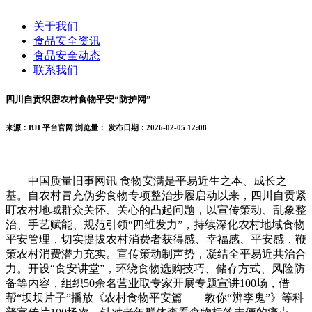
关于我们
食品安全资讯
食品安全动态
联系我们
四川自贡织密农村食物平安“防护网”
来源：BJL平台官网
浏览量：
发布日期：2026-02-05 12:08
中国质量旧事网讯 食物安满是平易近生之本、成长之
基。自农村冒充伪劣食物专项整治步履启动以来，四川自贡紧
盯农村地域群众关怀、关心的凸起问题，以宣传策动、乱象整
治、手艺赋能、规范引领“四维发力”，持续深化农村地域食物
平安管理，切实提拔农村消费者获得感、幸福感、平安感，鞭
策农村消费潜力充实。宣传策动制声势，凝结全平易近共治合
力。开设“食安讲堂”，环绕食物选购技巧、储存方式、风险防
备等内容，组织50余名营业取专家开展专题宣讲100场，借
帮“坝坝片子”播放《农村食物平安篇——教你“辨李鬼”》等科