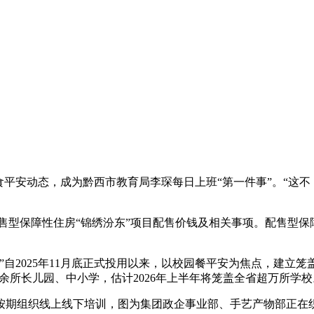
平安动态，成为黔西市教育局李琛每日上班“第一件事”。“这不
保障性住房“锦绣汾东”项目配售价钱及相关事项。配售型保障性住
2025年11月底正式投用以来，以校园餐平安为焦点，建立
0余所长儿园、中小学，估计2026年上半年将笼盖全省超万所学校
期组织线上线下培训，图为集团政企事业部、手艺产物部正在织