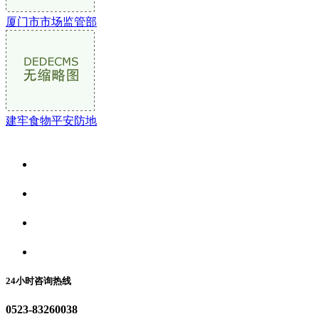
厦门市市场监管部
建牢食物平安防地
关于我们
食品安全资讯
食品安全动态
联系我们
24小时咨询热线
0523-83260038