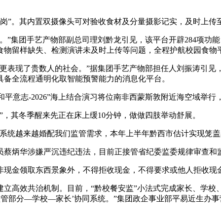
岗”。其内置双摄像头可对验收食材及分量摄影记实，及时上传
”集团手艺产物部副总司理刘黔龙引见，该平台开辟284项功
食物留样缺失、检测演讲未及时上传等问题，全程护航校园食物
表现了贵数人的社会。”据集团手艺产物部担任人刘振涛引见，
具备全流程通明化取智能预警能力的消息化平台。
“和平意志-2026”海上结合演习将位南非西蒙斯敦附近海空域举
，其冬季醒来先正在床上缓10分钟，做做四肢举动舒展。
越来越婚配我们监管需求，本年上半年黔西市估计实现笼盖率由
蔡炳华涉嫌严沉违纪违法，目前正接管省纪委监委规律审查和
现金领取东西景象外，不得拒收现金，不得要求或他人拒收现金
高效共治机制。目前，“黔校餐安监”小法式完成家长、学校、配
‘监管部分—学校—家长’协同系统。”集团政企事业部平易近生办