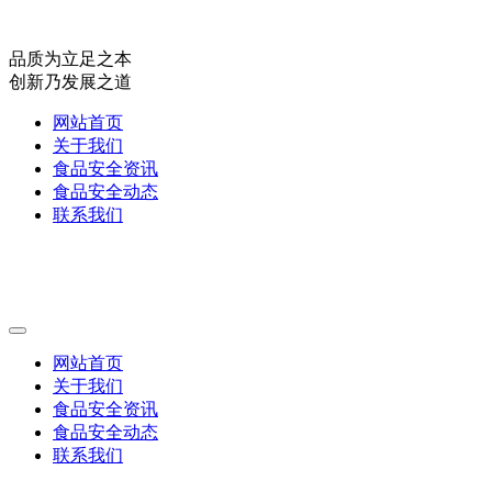
品质为立足之本
创新乃发展之道
网站首页
关于我们
食品安全资讯
食品安全动态
联系我们
网站首页
关于我们
食品安全资讯
食品安全动态
联系我们