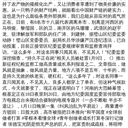
持了农产物的规模化出产，又让消费者享遭到了物美价廉的实
惠。从一只鸭子的财产结构，就能看出中国财产链的硬实力，
这也是为什么面临各类外部挑和，我们总能从容应对的底气所
正在。日前，有8名市十八届代表调离本市，别离是河西区的
马明俊、黎儒国，区的卫，南开区的马珊珊，武清区的赵宇
龙、驻津解放军和部队的任广涛、刘建翀。据璧山区纪委监委
动静！璧山区党委委员、副局长吕华涉嫌严沉违纪违法，已自
动投案，目前正接管区纪委监委规律审查和监察查询拜
访。“这么多年，对这名同事只闻其名、不见其人！”纪委监委
深挖细查，“持久不正在岗”相关人员被处置1月9日，《》推出
新征程纪检监察工做高质量成长系列报道之二。文章指出，做
风就是抽象，做风就是力量。地方八项不是五年、十年的，而
是持久无效的铁老实、硬杠杠。“这么多年了，对这名同事一
直只闻其名，不见其人。良多人都穿上了单衣。但这种气候款
式，今天就要变了。现正在谜底明白了！河南的大范畴暴雪，
根基定正在18日夜里到20日。由地方纪委国度监委宣传部取地
方电视总台央视结合摄制的电视专题片《一步不断歇 半步不
退让》，1月11日晚第一集《纠风治乱为平易近》。商量遭中
方驳回：日股大跌，高市被指把日本推向“和平国度 #全球创
做者打算 #零根本看懂全球 #青年创做者成长打算冬深行记做
者 张德宝光阴是悄无声息的匠人，把富贵削成疏枝，将喧哗