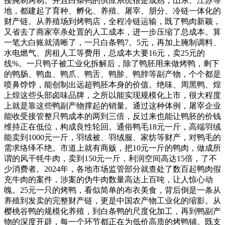
接腌制烤制。并且白条鸭的供应系统很是成熟，山东、江苏等
地，都建起了育种、孵化、养殖、屠宰、朋分、冷链一体化的
财产链。从养殖场到烤鸭店，全程冷链运输，既了鸭肉新颖，
又省去了商家宰杀处置的人工成本，进一步压缩了总成本。算
一笔大白账就清晰了，一只白条鸭7。5元，再加上腌制调料、
水电燃气、房租人工等费用，总成本大要16元，卖25元的
线%。一只鸭子被工业化拆解后，除了鸭胚用来做烤鸭，剩下
的鸭肠、鸭血、鸭爪、鸭舌、鸭胗、鸭脖等副产物，个个都是
喷鼻饽饽，能创制出远超鸭胚本身的价值。绝味、周黑鸭、煌
上煌这些头部卤味品牌，之所以能实现规模化上市，很大程度
上就是靠这些鸭副产物撑起的销量。通过这种体例，屠宰企业
能收受接管整只鸭成本的两到三倍，反过来也能让鸭胚的价钱
维持正在低位，构成良性轮回。通俗鸭毛18元一斤，高端羽绒
能卖到1000元一斤，羽绒被、羽绒服、家纺等财产，对鸭毛的
需求络绎不绝。市道上就有商贩，把10元一斤的鸭肉，做成所
谓的风干牦牛肉，卖到150元一斤，利润空间高达15倍，了不
少消费者。2024年，各地市场监管部分就查处了数百起鸭肉假
充牛肉的案件，涉案的伪牛肉数量高达上百吨，让人惊心动
魄。25元一只的烤鸭，看似简单的布衣美食，背后倒是一条从
养殖到发卖的完整财产链，更是中国农产物工业化的缩影。从
樱桃谷鸭的规模化养殖，到白条鸭的尺度化加工，再到鸭副产
物的深度开辟，每一个环节都正在为低价高质的烤鸭铺。既支