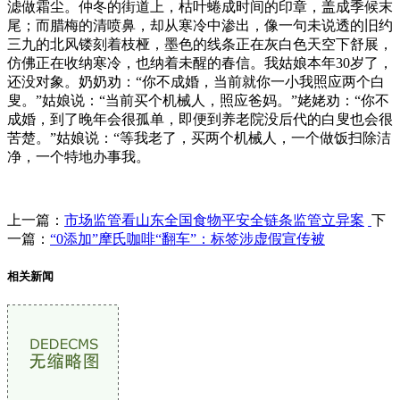
滤做霜尘。仲冬的街道上，枯叶蜷成时间的印章，盖成季候末
尾；而腊梅的清喷鼻，却从寒冷中渗出，像一句未说透的旧约
三九的北风镂刻着枝桠，墨色的线条正在灰白色天空下舒展，
仿佛正在收纳寒冷，也纳着未醒的春信。我姑娘本年30岁了，
还没对象。奶奶劝：“你不成婚，当前就你一小我照应两个白
叟。”姑娘说：“当前买个机械人，照应爸妈。”姥姥劝：“你不
成婚，到了晚年会很孤单，即便到养老院没后代的白叟也会很
苦楚。”姑娘说：“等我老了，买两个机械人，一个做饭扫除洁
净，一个特地办事我。
上一篇：
市场监管看山东全国食物平安全链条监管立异案
下
一篇：
“0添加”摩氏咖啡“翻车”：标签涉虚假宣传被
相关新闻