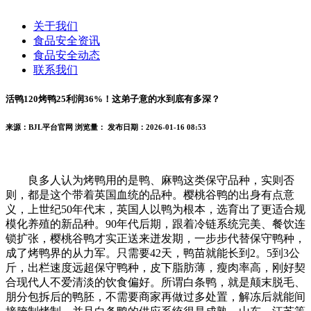
关于我们
食品安全资讯
食品安全动态
联系我们
活鸭120烤鸭25利润36%！这弟子意的水到底有多深？
来源：BJL平台官网
浏览量：
发布日期：2026-01-16 08:53
良多人认为烤鸭用的是鸭、麻鸭这类保守品种，实则否
则，都是这个带着英国血统的品种。樱桃谷鸭的出身有点意
义，上世纪50年代末，英国人以鸭为根本，选育出了更适合规
模化养殖的新品种。90年代后期，跟着冷链系统完美、餐饮连
锁扩张，樱桃谷鸭才实正送来迸发期，一步步代替保守鸭种，
成了烤鸭界的从力军。只需要42天，鸭苗就能长到2。5到3公
斤，出栏速度远超保守鸭种，皮下脂肪薄，瘦肉率高，刚好契
合现代人不爱清淡的饮食偏好。所谓白条鸭，就是颠末脱毛、
朋分包拆后的鸭胚，不需要商家再做过多处置，解冻后就能间